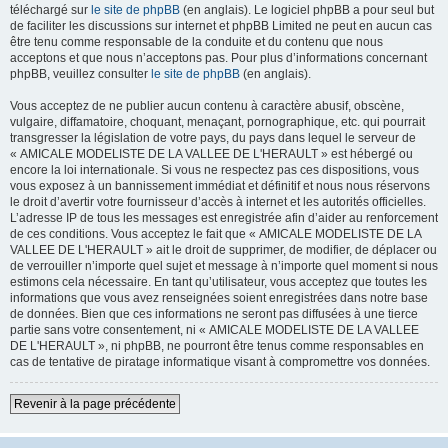
téléchargé sur
le site de phpBB
(en anglais). Le logiciel phpBB a pour seul but
de faciliter les discussions sur internet et phpBB Limited ne peut en aucun cas
être tenu comme responsable de la conduite et du contenu que nous
acceptons et que nous n’acceptons pas. Pour plus d’informations concernant
phpBB, veuillez consulter
le site de phpBB
(en anglais).
Vous acceptez de ne publier aucun contenu à caractère abusif, obscène,
vulgaire, diffamatoire, choquant, menaçant, pornographique, etc. qui pourrait
transgresser la législation de votre pays, du pays dans lequel le serveur de
« AMICALE MODELISTE DE LA VALLEE DE L'HERAULT » est hébergé ou
encore la loi internationale. Si vous ne respectez pas ces dispositions, vous
vous exposez à un bannissement immédiat et définitif et nous nous réservons
le droit d’avertir votre fournisseur d’accès à internet et les autorités officielles.
L’adresse IP de tous les messages est enregistrée afin d’aider au renforcement
de ces conditions. Vous acceptez le fait que « AMICALE MODELISTE DE LA
VALLEE DE L'HERAULT » ait le droit de supprimer, de modifier, de déplacer ou
de verrouiller n’importe quel sujet et message à n’importe quel moment si nous
estimons cela nécessaire. En tant qu’utilisateur, vous acceptez que toutes les
informations que vous avez renseignées soient enregistrées dans notre base
de données. Bien que ces informations ne seront pas diffusées à une tierce
partie sans votre consentement, ni « AMICALE MODELISTE DE LA VALLEE
DE L'HERAULT », ni phpBB, ne pourront être tenus comme responsables en
cas de tentative de piratage informatique visant à compromettre vos données.
Revenir à la page précédente