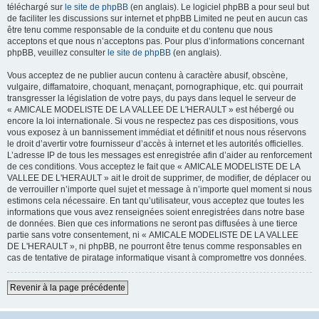
téléchargé sur
le site de phpBB
(en anglais). Le logiciel phpBB a pour seul but
de faciliter les discussions sur internet et phpBB Limited ne peut en aucun cas
être tenu comme responsable de la conduite et du contenu que nous
acceptons et que nous n’acceptons pas. Pour plus d’informations concernant
phpBB, veuillez consulter
le site de phpBB
(en anglais).
Vous acceptez de ne publier aucun contenu à caractère abusif, obscène,
vulgaire, diffamatoire, choquant, menaçant, pornographique, etc. qui pourrait
transgresser la législation de votre pays, du pays dans lequel le serveur de
« AMICALE MODELISTE DE LA VALLEE DE L'HERAULT » est hébergé ou
encore la loi internationale. Si vous ne respectez pas ces dispositions, vous
vous exposez à un bannissement immédiat et définitif et nous nous réservons
le droit d’avertir votre fournisseur d’accès à internet et les autorités officielles.
L’adresse IP de tous les messages est enregistrée afin d’aider au renforcement
de ces conditions. Vous acceptez le fait que « AMICALE MODELISTE DE LA
VALLEE DE L'HERAULT » ait le droit de supprimer, de modifier, de déplacer ou
de verrouiller n’importe quel sujet et message à n’importe quel moment si nous
estimons cela nécessaire. En tant qu’utilisateur, vous acceptez que toutes les
informations que vous avez renseignées soient enregistrées dans notre base
de données. Bien que ces informations ne seront pas diffusées à une tierce
partie sans votre consentement, ni « AMICALE MODELISTE DE LA VALLEE
DE L'HERAULT », ni phpBB, ne pourront être tenus comme responsables en
cas de tentative de piratage informatique visant à compromettre vos données.
Revenir à la page précédente