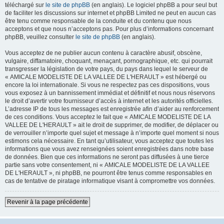
téléchargé sur
le site de phpBB
(en anglais). Le logiciel phpBB a pour seul but
de faciliter les discussions sur internet et phpBB Limited ne peut en aucun cas
être tenu comme responsable de la conduite et du contenu que nous
acceptons et que nous n’acceptons pas. Pour plus d’informations concernant
phpBB, veuillez consulter
le site de phpBB
(en anglais).
Vous acceptez de ne publier aucun contenu à caractère abusif, obscène,
vulgaire, diffamatoire, choquant, menaçant, pornographique, etc. qui pourrait
transgresser la législation de votre pays, du pays dans lequel le serveur de
« AMICALE MODELISTE DE LA VALLEE DE L'HERAULT » est hébergé ou
encore la loi internationale. Si vous ne respectez pas ces dispositions, vous
vous exposez à un bannissement immédiat et définitif et nous nous réservons
le droit d’avertir votre fournisseur d’accès à internet et les autorités officielles.
L’adresse IP de tous les messages est enregistrée afin d’aider au renforcement
de ces conditions. Vous acceptez le fait que « AMICALE MODELISTE DE LA
VALLEE DE L'HERAULT » ait le droit de supprimer, de modifier, de déplacer ou
de verrouiller n’importe quel sujet et message à n’importe quel moment si nous
estimons cela nécessaire. En tant qu’utilisateur, vous acceptez que toutes les
informations que vous avez renseignées soient enregistrées dans notre base
de données. Bien que ces informations ne seront pas diffusées à une tierce
partie sans votre consentement, ni « AMICALE MODELISTE DE LA VALLEE
DE L'HERAULT », ni phpBB, ne pourront être tenus comme responsables en
cas de tentative de piratage informatique visant à compromettre vos données.
Revenir à la page précédente