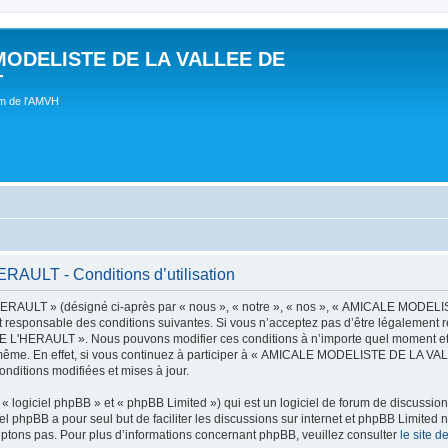
MODELISTE DE LA VALLEE DE
T
um de l'AMVH
LT - Conditions d’utilisation
AULT » (désigné ci-après par « nous », « notre », « nos », « AMICALE MODE
t responsable des conditions suivantes. Si vous n’acceptez pas d’être légalement r
'HERAULT ». Nous pouvons modifier ces conditions à n’importe quel moment et n
s-même. En effet, si vous continuez à participer à « AMICALE MODELISTE DE LA V
nditions modifiées et mises à jour.
 logiciel phpBB » et « phpBB Limited ») qui est un logiciel de forum de discussio
iel phpBB a pour seul but de faciliter les discussions sur internet et phpBB Limit
ptons pas. Pour plus d’informations concernant phpBB, veuillez consulter
le site 