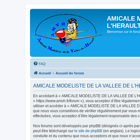
AMICALE 
L'HERAUL
Bienvenue sur le for
FAQ
Accueil
Accueil du forum
AMICALE MODELISTE DE LA VALLEE DE L'HERAU
En accédant à « AMICALE MODELISTE DE LA VALLEE DE L'HER
« https://www.amvh.fr/forum »), vous acceptez d’être légalemen
utiliser et accéder à « AMICALE MODELISTE DE LA VALLEE DE L
que nous vous conseillons de vérifier régulièrement par vou
effectuées, vous acceptez d’être légalement responsable des co
Nos forums sont développés par phpBB (désignés ci-après par «
peut être téléchargé sur
le site de phpBB
(en anglais). Le logic
conduite et du contenu que nous acceptons et que nous n’acce