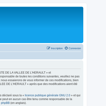
Inscription
Connexion
LISTE DE LA VALLEE DE L'HERAULT » et
esponsable de toutes les conditions suivantes, veuillez ne pas
ous essaierons de vous informer de ces modifications, bien
ALLEE DE L'HERAULT » après que des modifications aient été
ns déclaré sous la «
licence publique générale GNU 2.0
» et qui
ed ne peut en aucun cas être tenu comme responsable de la
de phpBB
(en anglais).