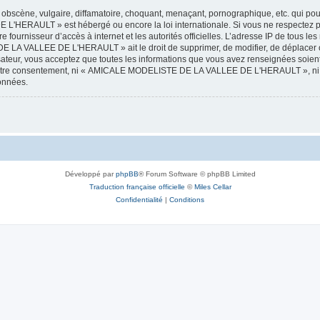
obscène, vulgaire, diffamatoire, choquant, menaçant, pornographique, etc. qui pourr
HERAULT » est hébergé ou encore la loi internationale. Si vous ne respectez p
otre fournisseur d’accès à internet et les autorités officielles. L’adresse IP de tous
 LA VALLEE DE L'HERAULT » ait le droit de supprimer, de modifier, de déplacer ou
isateur, vous acceptez que toutes les informations que vous avez renseignées soie
ans votre consentement, ni « AMICALE MODELISTE DE LA VALLEE DE L'HERAULT », ni
données.
Développé par
phpBB
® Forum Software © phpBB Limited
Traduction française officielle
©
Miles Cellar
Confidentialité
|
Conditions