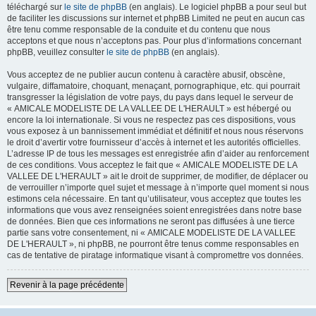
téléchargé sur
le site de phpBB
(en anglais). Le logiciel phpBB a pour seul but
de faciliter les discussions sur internet et phpBB Limited ne peut en aucun cas
être tenu comme responsable de la conduite et du contenu que nous
acceptons et que nous n’acceptons pas. Pour plus d’informations concernant
phpBB, veuillez consulter
le site de phpBB
(en anglais).
Vous acceptez de ne publier aucun contenu à caractère abusif, obscène,
vulgaire, diffamatoire, choquant, menaçant, pornographique, etc. qui pourrait
transgresser la législation de votre pays, du pays dans lequel le serveur de
« AMICALE MODELISTE DE LA VALLEE DE L'HERAULT » est hébergé ou
encore la loi internationale. Si vous ne respectez pas ces dispositions, vous
vous exposez à un bannissement immédiat et définitif et nous nous réservons
le droit d’avertir votre fournisseur d’accès à internet et les autorités officielles.
L’adresse IP de tous les messages est enregistrée afin d’aider au renforcement
de ces conditions. Vous acceptez le fait que « AMICALE MODELISTE DE LA
VALLEE DE L'HERAULT » ait le droit de supprimer, de modifier, de déplacer ou
de verrouiller n’importe quel sujet et message à n’importe quel moment si nous
estimons cela nécessaire. En tant qu’utilisateur, vous acceptez que toutes les
informations que vous avez renseignées soient enregistrées dans notre base
de données. Bien que ces informations ne seront pas diffusées à une tierce
partie sans votre consentement, ni « AMICALE MODELISTE DE LA VALLEE
DE L'HERAULT », ni phpBB, ne pourront être tenus comme responsables en
cas de tentative de piratage informatique visant à compromettre vos données.
Revenir à la page précédente