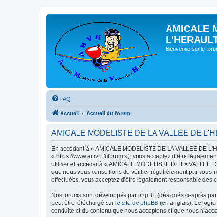
AMICALE 
L'HERAUL
Bienvenue sur le for
FAQ
Accueil
Accueil du forum
AMICALE MODELISTE DE LA VALLEE DE L'HERAU
En accédant à « AMICALE MODELISTE DE LA VALLEE DE L'HER
« https://www.amvh.fr/forum »), vous acceptez d’être légalemen
utiliser et accéder à « AMICALE MODELISTE DE LA VALLEE DE L
que nous vous conseillons de vérifier régulièrement par vou
effectuées, vous acceptez d’être légalement responsable des co
Nos forums sont développés par phpBB (désignés ci-après par «
peut être téléchargé sur
le site de phpBB
(en anglais). Le logic
conduite et du contenu que nous acceptons et que nous n’acce