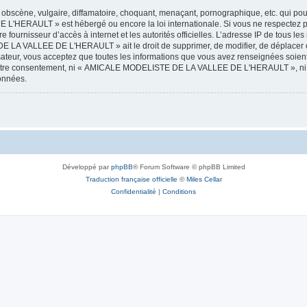
obscène, vulgaire, diffamatoire, choquant, menaçant, pornographique, etc. qui pourr
HERAULT » est hébergé ou encore la loi internationale. Si vous ne respectez p
otre fournisseur d’accès à internet et les autorités officielles. L’adresse IP de tous
 LA VALLEE DE L'HERAULT » ait le droit de supprimer, de modifier, de déplacer ou
isateur, vous acceptez que toutes les informations que vous avez renseignées soie
ans votre consentement, ni « AMICALE MODELISTE DE LA VALLEE DE L'HERAULT », ni
données.
Développé par
phpBB
® Forum Software © phpBB Limited
Traduction française officielle
©
Miles Cellar
Confidentialité
|
Conditions