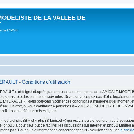
MODELISTE DE LA VALLEE DE
T
um de l'AMVH
LT - Conditions d’utilisation
AULT » (désigné ci-après par « nous », « notre », « nos », « AMICALE MODE
t responsable des conditions suivantes. Si vous n’acceptez pas d’être légalement r
'HERAULT ». Nous pouvons modifier ces conditions à n’importe quel moment et n
s-même. En effet, si vous continuez à participer à « AMICALE MODELISTE DE LA V
nditions modifiées et mises à jour.
 logiciel phpBB » et « phpBB Limited ») qui est un logiciel de forum de discussio
iel phpBB a pour seul but de faciliter les discussions sur internet et phpBB Limit
ptons pas. Pour plus d’informations concernant phpBB, veuillez consulter
le site 