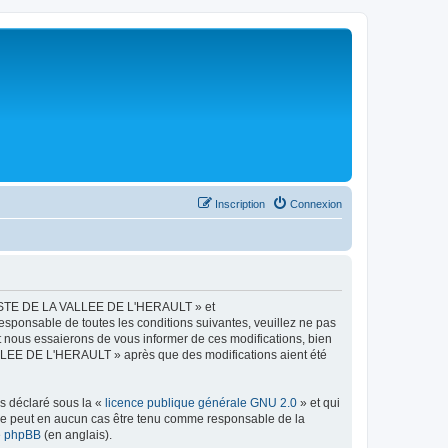
Inscription
Connexion
LISTE DE LA VALLEE DE L'HERAULT » et
esponsable de toutes les conditions suivantes, veuillez ne pas
ous essaierons de vous informer de ces modifications, bien
ALLEE DE L'HERAULT » après que des modifications aient été
ns déclaré sous la «
licence publique générale GNU 2.0
» et qui
ed ne peut en aucun cas être tenu comme responsable de la
de phpBB
(en anglais).