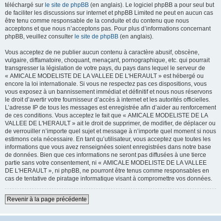
téléchargé sur
le site de phpBB
(en anglais). Le logiciel phpBB a pour seul but
de faciliter les discussions sur internet et phpBB Limited ne peut en aucun cas
être tenu comme responsable de la conduite et du contenu que nous
acceptons et que nous n’acceptons pas. Pour plus d’informations concernant
phpBB, veuillez consulter
le site de phpBB
(en anglais).
Vous acceptez de ne publier aucun contenu à caractère abusif, obscène,
vulgaire, diffamatoire, choquant, menaçant, pornographique, etc. qui pourrait
transgresser la législation de votre pays, du pays dans lequel le serveur de
« AMICALE MODELISTE DE LA VALLEE DE L'HERAULT » est hébergé ou
encore la loi internationale. Si vous ne respectez pas ces dispositions, vous
vous exposez à un bannissement immédiat et définitif et nous nous réservons
le droit d’avertir votre fournisseur d’accès à internet et les autorités officielles.
L’adresse IP de tous les messages est enregistrée afin d’aider au renforcement
de ces conditions. Vous acceptez le fait que « AMICALE MODELISTE DE LA
VALLEE DE L'HERAULT » ait le droit de supprimer, de modifier, de déplacer ou
de verrouiller n’importe quel sujet et message à n’importe quel moment si nous
estimons cela nécessaire. En tant qu’utilisateur, vous acceptez que toutes les
informations que vous avez renseignées soient enregistrées dans notre base
de données. Bien que ces informations ne seront pas diffusées à une tierce
partie sans votre consentement, ni « AMICALE MODELISTE DE LA VALLEE
DE L'HERAULT », ni phpBB, ne pourront être tenus comme responsables en
cas de tentative de piratage informatique visant à compromettre vos données.
Revenir à la page précédente