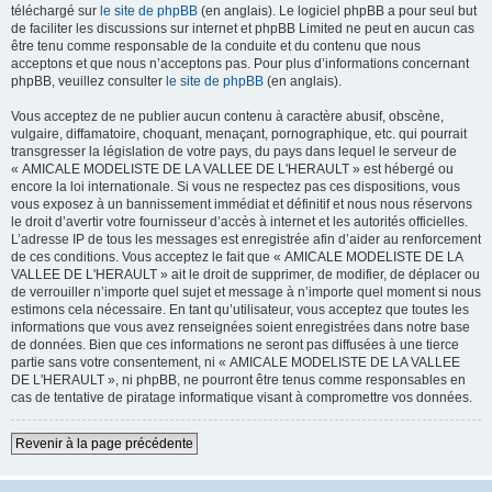
téléchargé sur
le site de phpBB
(en anglais). Le logiciel phpBB a pour seul but
de faciliter les discussions sur internet et phpBB Limited ne peut en aucun cas
être tenu comme responsable de la conduite et du contenu que nous
acceptons et que nous n’acceptons pas. Pour plus d’informations concernant
phpBB, veuillez consulter
le site de phpBB
(en anglais).
Vous acceptez de ne publier aucun contenu à caractère abusif, obscène,
vulgaire, diffamatoire, choquant, menaçant, pornographique, etc. qui pourrait
transgresser la législation de votre pays, du pays dans lequel le serveur de
« AMICALE MODELISTE DE LA VALLEE DE L'HERAULT » est hébergé ou
encore la loi internationale. Si vous ne respectez pas ces dispositions, vous
vous exposez à un bannissement immédiat et définitif et nous nous réservons
le droit d’avertir votre fournisseur d’accès à internet et les autorités officielles.
L’adresse IP de tous les messages est enregistrée afin d’aider au renforcement
de ces conditions. Vous acceptez le fait que « AMICALE MODELISTE DE LA
VALLEE DE L'HERAULT » ait le droit de supprimer, de modifier, de déplacer ou
de verrouiller n’importe quel sujet et message à n’importe quel moment si nous
estimons cela nécessaire. En tant qu’utilisateur, vous acceptez que toutes les
informations que vous avez renseignées soient enregistrées dans notre base
de données. Bien que ces informations ne seront pas diffusées à une tierce
partie sans votre consentement, ni « AMICALE MODELISTE DE LA VALLEE
DE L'HERAULT », ni phpBB, ne pourront être tenus comme responsables en
cas de tentative de piratage informatique visant à compromettre vos données.
Revenir à la page précédente