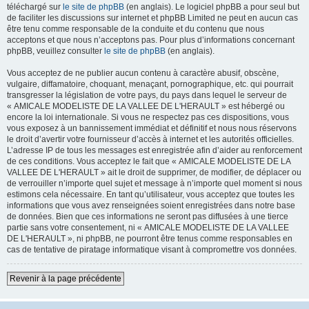
téléchargé sur
le site de phpBB
(en anglais). Le logiciel phpBB a pour seul but
de faciliter les discussions sur internet et phpBB Limited ne peut en aucun cas
être tenu comme responsable de la conduite et du contenu que nous
acceptons et que nous n’acceptons pas. Pour plus d’informations concernant
phpBB, veuillez consulter
le site de phpBB
(en anglais).
Vous acceptez de ne publier aucun contenu à caractère abusif, obscène,
vulgaire, diffamatoire, choquant, menaçant, pornographique, etc. qui pourrait
transgresser la législation de votre pays, du pays dans lequel le serveur de
« AMICALE MODELISTE DE LA VALLEE DE L'HERAULT » est hébergé ou
encore la loi internationale. Si vous ne respectez pas ces dispositions, vous
vous exposez à un bannissement immédiat et définitif et nous nous réservons
le droit d’avertir votre fournisseur d’accès à internet et les autorités officielles.
L’adresse IP de tous les messages est enregistrée afin d’aider au renforcement
de ces conditions. Vous acceptez le fait que « AMICALE MODELISTE DE LA
VALLEE DE L'HERAULT » ait le droit de supprimer, de modifier, de déplacer ou
de verrouiller n’importe quel sujet et message à n’importe quel moment si nous
estimons cela nécessaire. En tant qu’utilisateur, vous acceptez que toutes les
informations que vous avez renseignées soient enregistrées dans notre base
de données. Bien que ces informations ne seront pas diffusées à une tierce
partie sans votre consentement, ni « AMICALE MODELISTE DE LA VALLEE
DE L'HERAULT », ni phpBB, ne pourront être tenus comme responsables en
cas de tentative de piratage informatique visant à compromettre vos données.
Revenir à la page précédente