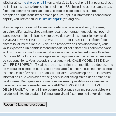
téléchargé sur
le site de phpBB
(en anglais). Le logiciel phpBB a pour seul but
de faciliter les discussions sur internet et phpBB Limited ne peut en aucun cas
être tenu comme responsable de la conduite et du contenu que nous
acceptons et que nous n’acceptons pas. Pour plus d’informations concernant
phpBB, veuillez consulter
le site de phpBB
(en anglais).
Vous acceptez de ne publier aucun contenu à caractère abusif, obscène,
vulgaire, diffamatoire, choquant, menaçant, pornographique, etc. qui pourrait
transgresser la législation de votre pays, du pays dans lequel le serveur de
« AMICALE MODELISTE DE LA VALLEE DE L'HERAULT » est hébergé ou
encore la loi internationale. Si vous ne respectez pas ces dispositions, vous
vous exposez à un bannissement immédiat et définitif et nous nous réservons
le droit d’avertir votre fournisseur d’accès à internet et les autorités officielles.
L’adresse IP de tous les messages est enregistrée afin d’aider au renforcement
de ces conditions. Vous acceptez le fait que « AMICALE MODELISTE DE LA
VALLEE DE L'HERAULT » ait le droit de supprimer, de modifier, de déplacer ou
de verrouiller n’importe quel sujet et message à n’importe quel moment si nous
estimons cela nécessaire. En tant qu’utilisateur, vous acceptez que toutes les
informations que vous avez renseignées soient enregistrées dans notre base
de données. Bien que ces informations ne seront pas diffusées à une tierce
partie sans votre consentement, ni « AMICALE MODELISTE DE LA VALLEE
DE L'HERAULT », ni phpBB, ne pourront être tenus comme responsables en
cas de tentative de piratage informatique visant à compromettre vos données.
Revenir à la page précédente