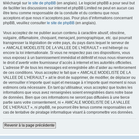
téléchargé sur
le site de phpBB
(en anglais). Le logiciel phpBB a pour seul but
de faciliter les discussions sur internet et phpBB Limited ne peut en aucun cas
être tenu comme responsable de la conduite et du contenu que nous
acceptons et que nous n’acceptons pas. Pour plus d’informations concernant
phpBB, veuillez consulter
le site de phpBB
(en anglais).
Vous acceptez de ne publier aucun contenu à caractère abusif, obscène,
vulgaire, diffamatoire, choquant, menaçant, pornographique, etc. qui pourrait
transgresser la législation de votre pays, du pays dans lequel le serveur de
« AMICALE MODELISTE DE LA VALLEE DE L'HERAULT » est hébergé ou
encore la loi internationale. Si vous ne respectez pas ces dispositions, vous
vous exposez à un bannissement immédiat et définitif et nous nous réservons
le droit d’avertir votre fournisseur d’accès à internet et les autorités officielles.
L’adresse IP de tous les messages est enregistrée afin d’aider au renforcement
de ces conditions. Vous acceptez le fait que « AMICALE MODELISTE DE LA
VALLEE DE L'HERAULT » ait le droit de supprimer, de modifier, de déplacer ou
de verrouiller n’importe quel sujet et message à n’importe quel moment si nous
estimons cela nécessaire. En tant qu’utilisateur, vous acceptez que toutes les
informations que vous avez renseignées soient enregistrées dans notre base
de données. Bien que ces informations ne seront pas diffusées à une tierce
partie sans votre consentement, ni « AMICALE MODELISTE DE LA VALLEE
DE L'HERAULT », ni phpBB, ne pourront être tenus comme responsables en
cas de tentative de piratage informatique visant à compromettre vos données.
Revenir à la page précédente