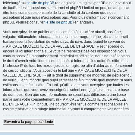
téléchargé sur
le site de phpBB
(en anglais). Le logiciel phpBB a pour seul but
de faciliter les discussions sur internet et phpBB Limited ne peut en aucun cas
être tenu comme responsable de la conduite et du contenu que nous
acceptons et que nous n’acceptons pas. Pour plus d’informations concernant
phpBB, veuillez consulter
le site de phpBB
(en anglais).
Vous acceptez de ne publier aucun contenu à caractère abusif, obscène,
vulgaire, diffamatoire, choquant, menaçant, pornographique, etc. qui pourrait
transgresser la législation de votre pays, du pays dans lequel le serveur de
« AMICALE MODELISTE DE LA VALLEE DE L'HERAULT » est hébergé ou
encore la loi internationale. Si vous ne respectez pas ces dispositions, vous
vous exposez à un bannissement immédiat et définitif et nous nous réservons
le droit d’avertir votre fournisseur d’accès à internet et les autorités officielles.
L’adresse IP de tous les messages est enregistrée afin d’aider au renforcement
de ces conditions. Vous acceptez le fait que « AMICALE MODELISTE DE LA
VALLEE DE L'HERAULT » ait le droit de supprimer, de modifier, de déplacer ou
de verrouiller n’importe quel sujet et message à n’importe quel moment si nous
estimons cela nécessaire. En tant qu’utilisateur, vous acceptez que toutes les
informations que vous avez renseignées soient enregistrées dans notre base
de données. Bien que ces informations ne seront pas diffusées à une tierce
partie sans votre consentement, ni « AMICALE MODELISTE DE LA VALLEE
DE L'HERAULT », ni phpBB, ne pourront être tenus comme responsables en
cas de tentative de piratage informatique visant à compromettre vos données.
Revenir à la page précédente