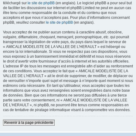
téléchargé sur
le site de phpBB
(en anglais). Le logiciel phpBB a pour seul but
de faciliter les discussions sur internet et phpBB Limited ne peut en aucun cas
être tenu comme responsable de la conduite et du contenu que nous
acceptons et que nous n’acceptons pas. Pour plus d’informations concernant
phpBB, veuillez consulter
le site de phpBB
(en anglais).
Vous acceptez de ne publier aucun contenu à caractère abusif, obscène,
vulgaire, diffamatoire, choquant, menaçant, pornographique, etc. qui pourrait
transgresser la législation de votre pays, du pays dans lequel le serveur de
« AMICALE MODELISTE DE LA VALLEE DE L'HERAULT » est hébergé ou
encore la loi internationale. Si vous ne respectez pas ces dispositions, vous
vous exposez à un bannissement immédiat et définitif et nous nous réservons
le droit d’avertir votre fournisseur d’accès à internet et les autorités officielles.
L’adresse IP de tous les messages est enregistrée afin d’aider au renforcement
de ces conditions. Vous acceptez le fait que « AMICALE MODELISTE DE LA
VALLEE DE L'HERAULT » ait le droit de supprimer, de modifier, de déplacer ou
de verrouiller n’importe quel sujet et message à n’importe quel moment si nous
estimons cela nécessaire. En tant qu’utilisateur, vous acceptez que toutes les
informations que vous avez renseignées soient enregistrées dans notre base
de données. Bien que ces informations ne seront pas diffusées à une tierce
partie sans votre consentement, ni « AMICALE MODELISTE DE LA VALLEE
DE L'HERAULT », ni phpBB, ne pourront être tenus comme responsables en
cas de tentative de piratage informatique visant à compromettre vos données.
Revenir à la page précédente