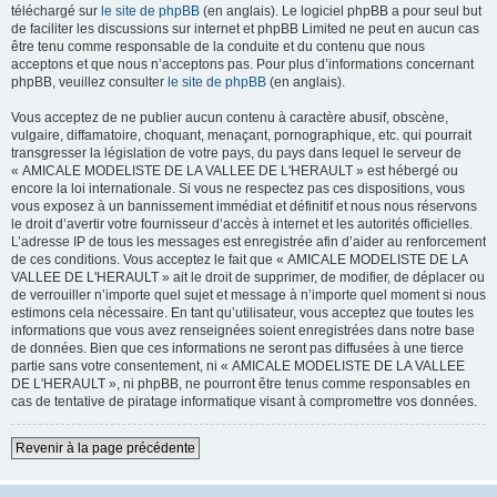
téléchargé sur
le site de phpBB
(en anglais). Le logiciel phpBB a pour seul but
de faciliter les discussions sur internet et phpBB Limited ne peut en aucun cas
être tenu comme responsable de la conduite et du contenu que nous
acceptons et que nous n’acceptons pas. Pour plus d’informations concernant
phpBB, veuillez consulter
le site de phpBB
(en anglais).
Vous acceptez de ne publier aucun contenu à caractère abusif, obscène,
vulgaire, diffamatoire, choquant, menaçant, pornographique, etc. qui pourrait
transgresser la législation de votre pays, du pays dans lequel le serveur de
« AMICALE MODELISTE DE LA VALLEE DE L'HERAULT » est hébergé ou
encore la loi internationale. Si vous ne respectez pas ces dispositions, vous
vous exposez à un bannissement immédiat et définitif et nous nous réservons
le droit d’avertir votre fournisseur d’accès à internet et les autorités officielles.
L’adresse IP de tous les messages est enregistrée afin d’aider au renforcement
de ces conditions. Vous acceptez le fait que « AMICALE MODELISTE DE LA
VALLEE DE L'HERAULT » ait le droit de supprimer, de modifier, de déplacer ou
de verrouiller n’importe quel sujet et message à n’importe quel moment si nous
estimons cela nécessaire. En tant qu’utilisateur, vous acceptez que toutes les
informations que vous avez renseignées soient enregistrées dans notre base
de données. Bien que ces informations ne seront pas diffusées à une tierce
partie sans votre consentement, ni « AMICALE MODELISTE DE LA VALLEE
DE L'HERAULT », ni phpBB, ne pourront être tenus comme responsables en
cas de tentative de piratage informatique visant à compromettre vos données.
Revenir à la page précédente