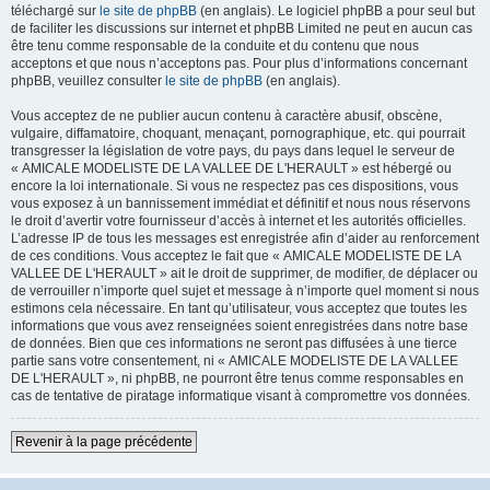
téléchargé sur
le site de phpBB
(en anglais). Le logiciel phpBB a pour seul but
de faciliter les discussions sur internet et phpBB Limited ne peut en aucun cas
être tenu comme responsable de la conduite et du contenu que nous
acceptons et que nous n’acceptons pas. Pour plus d’informations concernant
phpBB, veuillez consulter
le site de phpBB
(en anglais).
Vous acceptez de ne publier aucun contenu à caractère abusif, obscène,
vulgaire, diffamatoire, choquant, menaçant, pornographique, etc. qui pourrait
transgresser la législation de votre pays, du pays dans lequel le serveur de
« AMICALE MODELISTE DE LA VALLEE DE L'HERAULT » est hébergé ou
encore la loi internationale. Si vous ne respectez pas ces dispositions, vous
vous exposez à un bannissement immédiat et définitif et nous nous réservons
le droit d’avertir votre fournisseur d’accès à internet et les autorités officielles.
L’adresse IP de tous les messages est enregistrée afin d’aider au renforcement
de ces conditions. Vous acceptez le fait que « AMICALE MODELISTE DE LA
VALLEE DE L'HERAULT » ait le droit de supprimer, de modifier, de déplacer ou
de verrouiller n’importe quel sujet et message à n’importe quel moment si nous
estimons cela nécessaire. En tant qu’utilisateur, vous acceptez que toutes les
informations que vous avez renseignées soient enregistrées dans notre base
de données. Bien que ces informations ne seront pas diffusées à une tierce
partie sans votre consentement, ni « AMICALE MODELISTE DE LA VALLEE
DE L'HERAULT », ni phpBB, ne pourront être tenus comme responsables en
cas de tentative de piratage informatique visant à compromettre vos données.
Revenir à la page précédente