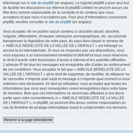
téléchargé sur
le site de phpBB
(en anglais). Le logiciel phpBB a pour seul but
de faciliter les discussions sur internet et phpBB Limited ne peut en aucun cas
être tenu comme responsable de la conduite et du contenu que nous
acceptons et que nous n’acceptons pas. Pour plus d’informations concernant
phpBB, veuillez consulter
le site de phpBB
(en anglais).
Vous acceptez de ne publier aucun contenu à caractère abusif, obscène,
vulgaire, diffamatoire, choquant, menaçant, pornographique, etc. qui pourrait
transgresser la législation de votre pays, du pays dans lequel le serveur de
« AMICALE MODELISTE DE LA VALLEE DE L'HERAULT » est hébergé ou
encore la loi internationale. Si vous ne respectez pas ces dispositions, vous
vous exposez à un bannissement immédiat et définitif et nous nous réservons
le droit d’avertir votre fournisseur d’accès à internet et les autorités officielles.
L’adresse IP de tous les messages est enregistrée afin d’aider au renforcement
de ces conditions. Vous acceptez le fait que « AMICALE MODELISTE DE LA
VALLEE DE L'HERAULT » ait le droit de supprimer, de modifier, de déplacer ou
de verrouiller n’importe quel sujet et message à n’importe quel moment si nous
estimons cela nécessaire. En tant qu’utilisateur, vous acceptez que toutes les
informations que vous avez renseignées soient enregistrées dans notre base
de données. Bien que ces informations ne seront pas diffusées à une tierce
partie sans votre consentement, ni « AMICALE MODELISTE DE LA VALLEE
DE L'HERAULT », ni phpBB, ne pourront être tenus comme responsables en
cas de tentative de piratage informatique visant à compromettre vos données.
Revenir à la page précédente