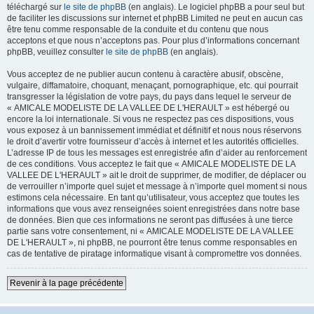
téléchargé sur
le site de phpBB
(en anglais). Le logiciel phpBB a pour seul but
de faciliter les discussions sur internet et phpBB Limited ne peut en aucun cas
être tenu comme responsable de la conduite et du contenu que nous
acceptons et que nous n’acceptons pas. Pour plus d’informations concernant
phpBB, veuillez consulter
le site de phpBB
(en anglais).
Vous acceptez de ne publier aucun contenu à caractère abusif, obscène,
vulgaire, diffamatoire, choquant, menaçant, pornographique, etc. qui pourrait
transgresser la législation de votre pays, du pays dans lequel le serveur de
« AMICALE MODELISTE DE LA VALLEE DE L'HERAULT » est hébergé ou
encore la loi internationale. Si vous ne respectez pas ces dispositions, vous
vous exposez à un bannissement immédiat et définitif et nous nous réservons
le droit d’avertir votre fournisseur d’accès à internet et les autorités officielles.
L’adresse IP de tous les messages est enregistrée afin d’aider au renforcement
de ces conditions. Vous acceptez le fait que « AMICALE MODELISTE DE LA
VALLEE DE L'HERAULT » ait le droit de supprimer, de modifier, de déplacer ou
de verrouiller n’importe quel sujet et message à n’importe quel moment si nous
estimons cela nécessaire. En tant qu’utilisateur, vous acceptez que toutes les
informations que vous avez renseignées soient enregistrées dans notre base
de données. Bien que ces informations ne seront pas diffusées à une tierce
partie sans votre consentement, ni « AMICALE MODELISTE DE LA VALLEE
DE L'HERAULT », ni phpBB, ne pourront être tenus comme responsables en
cas de tentative de piratage informatique visant à compromettre vos données.
Revenir à la page précédente