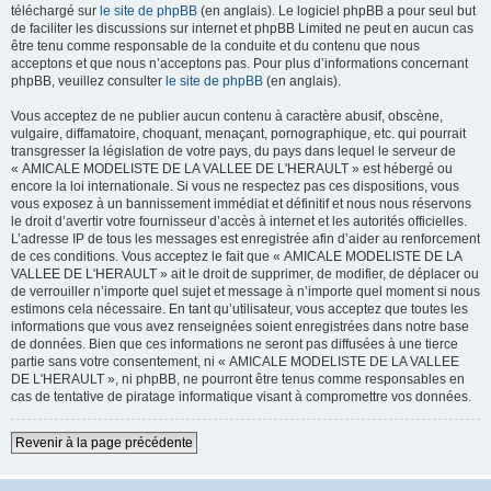
téléchargé sur
le site de phpBB
(en anglais). Le logiciel phpBB a pour seul but
de faciliter les discussions sur internet et phpBB Limited ne peut en aucun cas
être tenu comme responsable de la conduite et du contenu que nous
acceptons et que nous n’acceptons pas. Pour plus d’informations concernant
phpBB, veuillez consulter
le site de phpBB
(en anglais).
Vous acceptez de ne publier aucun contenu à caractère abusif, obscène,
vulgaire, diffamatoire, choquant, menaçant, pornographique, etc. qui pourrait
transgresser la législation de votre pays, du pays dans lequel le serveur de
« AMICALE MODELISTE DE LA VALLEE DE L'HERAULT » est hébergé ou
encore la loi internationale. Si vous ne respectez pas ces dispositions, vous
vous exposez à un bannissement immédiat et définitif et nous nous réservons
le droit d’avertir votre fournisseur d’accès à internet et les autorités officielles.
L’adresse IP de tous les messages est enregistrée afin d’aider au renforcement
de ces conditions. Vous acceptez le fait que « AMICALE MODELISTE DE LA
VALLEE DE L'HERAULT » ait le droit de supprimer, de modifier, de déplacer ou
de verrouiller n’importe quel sujet et message à n’importe quel moment si nous
estimons cela nécessaire. En tant qu’utilisateur, vous acceptez que toutes les
informations que vous avez renseignées soient enregistrées dans notre base
de données. Bien que ces informations ne seront pas diffusées à une tierce
partie sans votre consentement, ni « AMICALE MODELISTE DE LA VALLEE
DE L'HERAULT », ni phpBB, ne pourront être tenus comme responsables en
cas de tentative de piratage informatique visant à compromettre vos données.
Revenir à la page précédente