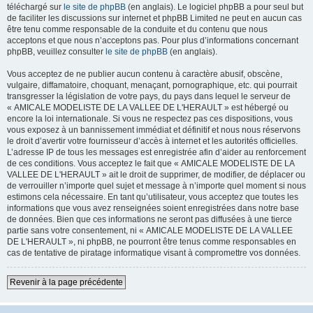
téléchargé sur
le site de phpBB
(en anglais). Le logiciel phpBB a pour seul but
de faciliter les discussions sur internet et phpBB Limited ne peut en aucun cas
être tenu comme responsable de la conduite et du contenu que nous
acceptons et que nous n’acceptons pas. Pour plus d’informations concernant
phpBB, veuillez consulter
le site de phpBB
(en anglais).
Vous acceptez de ne publier aucun contenu à caractère abusif, obscène,
vulgaire, diffamatoire, choquant, menaçant, pornographique, etc. qui pourrait
transgresser la législation de votre pays, du pays dans lequel le serveur de
« AMICALE MODELISTE DE LA VALLEE DE L'HERAULT » est hébergé ou
encore la loi internationale. Si vous ne respectez pas ces dispositions, vous
vous exposez à un bannissement immédiat et définitif et nous nous réservons
le droit d’avertir votre fournisseur d’accès à internet et les autorités officielles.
L’adresse IP de tous les messages est enregistrée afin d’aider au renforcement
de ces conditions. Vous acceptez le fait que « AMICALE MODELISTE DE LA
VALLEE DE L'HERAULT » ait le droit de supprimer, de modifier, de déplacer ou
de verrouiller n’importe quel sujet et message à n’importe quel moment si nous
estimons cela nécessaire. En tant qu’utilisateur, vous acceptez que toutes les
informations que vous avez renseignées soient enregistrées dans notre base
de données. Bien que ces informations ne seront pas diffusées à une tierce
partie sans votre consentement, ni « AMICALE MODELISTE DE LA VALLEE
DE L'HERAULT », ni phpBB, ne pourront être tenus comme responsables en
cas de tentative de piratage informatique visant à compromettre vos données.
Revenir à la page précédente