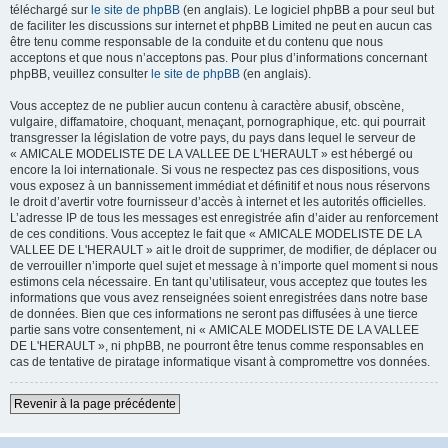
téléchargé sur
le site de phpBB
(en anglais). Le logiciel phpBB a pour seul but
de faciliter les discussions sur internet et phpBB Limited ne peut en aucun cas
être tenu comme responsable de la conduite et du contenu que nous
acceptons et que nous n’acceptons pas. Pour plus d’informations concernant
phpBB, veuillez consulter
le site de phpBB
(en anglais).
Vous acceptez de ne publier aucun contenu à caractère abusif, obscène,
vulgaire, diffamatoire, choquant, menaçant, pornographique, etc. qui pourrait
transgresser la législation de votre pays, du pays dans lequel le serveur de
« AMICALE MODELISTE DE LA VALLEE DE L'HERAULT » est hébergé ou
encore la loi internationale. Si vous ne respectez pas ces dispositions, vous
vous exposez à un bannissement immédiat et définitif et nous nous réservons
le droit d’avertir votre fournisseur d’accès à internet et les autorités officielles.
L’adresse IP de tous les messages est enregistrée afin d’aider au renforcement
de ces conditions. Vous acceptez le fait que « AMICALE MODELISTE DE LA
VALLEE DE L'HERAULT » ait le droit de supprimer, de modifier, de déplacer ou
de verrouiller n’importe quel sujet et message à n’importe quel moment si nous
estimons cela nécessaire. En tant qu’utilisateur, vous acceptez que toutes les
informations que vous avez renseignées soient enregistrées dans notre base
de données. Bien que ces informations ne seront pas diffusées à une tierce
partie sans votre consentement, ni « AMICALE MODELISTE DE LA VALLEE
DE L'HERAULT », ni phpBB, ne pourront être tenus comme responsables en
cas de tentative de piratage informatique visant à compromettre vos données.
Revenir à la page précédente