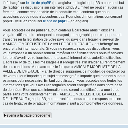
téléchargé sur
le site de phpBB
(en anglais). Le logiciel phpBB a pour seul but
de faciliter les discussions sur internet et phpBB Limited ne peut en aucun cas
être tenu comme responsable de la conduite et du contenu que nous
acceptons et que nous n’acceptons pas. Pour plus d’informations concernant
phpBB, veuillez consulter
le site de phpBB
(en anglais).
Vous acceptez de ne publier aucun contenu à caractère abusif, obscène,
vulgaire, diffamatoire, choquant, menaçant, pornographique, etc. qui pourrait
transgresser la législation de votre pays, du pays dans lequel le serveur de
« AMICALE MODELISTE DE LA VALLEE DE L'HERAULT » est hébergé ou
encore la loi internationale. Si vous ne respectez pas ces dispositions, vous
vous exposez à un bannissement immédiat et définitif et nous nous réservons
le droit d’avertir votre fournisseur d’accès à internet et les autorités officielles.
L’adresse IP de tous les messages est enregistrée afin d’aider au renforcement
de ces conditions. Vous acceptez le fait que « AMICALE MODELISTE DE LA
VALLEE DE L'HERAULT » ait le droit de supprimer, de modifier, de déplacer ou
de verrouiller n’importe quel sujet et message à n’importe quel moment si nous
estimons cela nécessaire. En tant qu’utilisateur, vous acceptez que toutes les
informations que vous avez renseignées soient enregistrées dans notre base
de données. Bien que ces informations ne seront pas diffusées à une tierce
partie sans votre consentement, ni « AMICALE MODELISTE DE LA VALLEE
DE L'HERAULT », ni phpBB, ne pourront être tenus comme responsables en
cas de tentative de piratage informatique visant à compromettre vos données.
Revenir à la page précédente