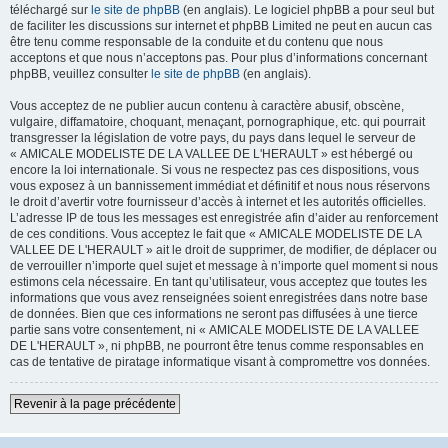
téléchargé sur
le site de phpBB
(en anglais). Le logiciel phpBB a pour seul but
de faciliter les discussions sur internet et phpBB Limited ne peut en aucun cas
être tenu comme responsable de la conduite et du contenu que nous
acceptons et que nous n’acceptons pas. Pour plus d’informations concernant
phpBB, veuillez consulter
le site de phpBB
(en anglais).
Vous acceptez de ne publier aucun contenu à caractère abusif, obscène,
vulgaire, diffamatoire, choquant, menaçant, pornographique, etc. qui pourrait
transgresser la législation de votre pays, du pays dans lequel le serveur de
« AMICALE MODELISTE DE LA VALLEE DE L'HERAULT » est hébergé ou
encore la loi internationale. Si vous ne respectez pas ces dispositions, vous
vous exposez à un bannissement immédiat et définitif et nous nous réservons
le droit d’avertir votre fournisseur d’accès à internet et les autorités officielles.
L’adresse IP de tous les messages est enregistrée afin d’aider au renforcement
de ces conditions. Vous acceptez le fait que « AMICALE MODELISTE DE LA
VALLEE DE L'HERAULT » ait le droit de supprimer, de modifier, de déplacer ou
de verrouiller n’importe quel sujet et message à n’importe quel moment si nous
estimons cela nécessaire. En tant qu’utilisateur, vous acceptez que toutes les
informations que vous avez renseignées soient enregistrées dans notre base
de données. Bien que ces informations ne seront pas diffusées à une tierce
partie sans votre consentement, ni « AMICALE MODELISTE DE LA VALLEE
DE L'HERAULT », ni phpBB, ne pourront être tenus comme responsables en
cas de tentative de piratage informatique visant à compromettre vos données.
Revenir à la page précédente