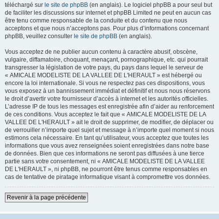
téléchargé sur
le site de phpBB
(en anglais). Le logiciel phpBB a pour seul but
de faciliter les discussions sur internet et phpBB Limited ne peut en aucun cas
être tenu comme responsable de la conduite et du contenu que nous
acceptons et que nous n’acceptons pas. Pour plus d’informations concernant
phpBB, veuillez consulter
le site de phpBB
(en anglais).
Vous acceptez de ne publier aucun contenu à caractère abusif, obscène,
vulgaire, diffamatoire, choquant, menaçant, pornographique, etc. qui pourrait
transgresser la législation de votre pays, du pays dans lequel le serveur de
« AMICALE MODELISTE DE LA VALLEE DE L'HERAULT » est hébergé ou
encore la loi internationale. Si vous ne respectez pas ces dispositions, vous
vous exposez à un bannissement immédiat et définitif et nous nous réservons
le droit d’avertir votre fournisseur d’accès à internet et les autorités officielles.
L’adresse IP de tous les messages est enregistrée afin d’aider au renforcement
de ces conditions. Vous acceptez le fait que « AMICALE MODELISTE DE LA
VALLEE DE L'HERAULT » ait le droit de supprimer, de modifier, de déplacer ou
de verrouiller n’importe quel sujet et message à n’importe quel moment si nous
estimons cela nécessaire. En tant qu’utilisateur, vous acceptez que toutes les
informations que vous avez renseignées soient enregistrées dans notre base
de données. Bien que ces informations ne seront pas diffusées à une tierce
partie sans votre consentement, ni « AMICALE MODELISTE DE LA VALLEE
DE L'HERAULT », ni phpBB, ne pourront être tenus comme responsables en
cas de tentative de piratage informatique visant à compromettre vos données.
Revenir à la page précédente