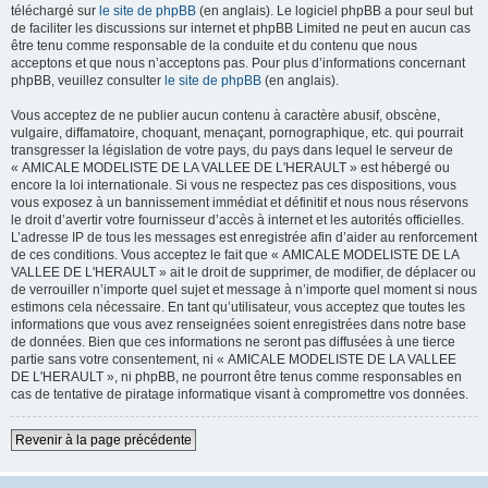
téléchargé sur
le site de phpBB
(en anglais). Le logiciel phpBB a pour seul but
de faciliter les discussions sur internet et phpBB Limited ne peut en aucun cas
être tenu comme responsable de la conduite et du contenu que nous
acceptons et que nous n’acceptons pas. Pour plus d’informations concernant
phpBB, veuillez consulter
le site de phpBB
(en anglais).
Vous acceptez de ne publier aucun contenu à caractère abusif, obscène,
vulgaire, diffamatoire, choquant, menaçant, pornographique, etc. qui pourrait
transgresser la législation de votre pays, du pays dans lequel le serveur de
« AMICALE MODELISTE DE LA VALLEE DE L'HERAULT » est hébergé ou
encore la loi internationale. Si vous ne respectez pas ces dispositions, vous
vous exposez à un bannissement immédiat et définitif et nous nous réservons
le droit d’avertir votre fournisseur d’accès à internet et les autorités officielles.
L’adresse IP de tous les messages est enregistrée afin d’aider au renforcement
de ces conditions. Vous acceptez le fait que « AMICALE MODELISTE DE LA
VALLEE DE L'HERAULT » ait le droit de supprimer, de modifier, de déplacer ou
de verrouiller n’importe quel sujet et message à n’importe quel moment si nous
estimons cela nécessaire. En tant qu’utilisateur, vous acceptez que toutes les
informations que vous avez renseignées soient enregistrées dans notre base
de données. Bien que ces informations ne seront pas diffusées à une tierce
partie sans votre consentement, ni « AMICALE MODELISTE DE LA VALLEE
DE L'HERAULT », ni phpBB, ne pourront être tenus comme responsables en
cas de tentative de piratage informatique visant à compromettre vos données.
Revenir à la page précédente