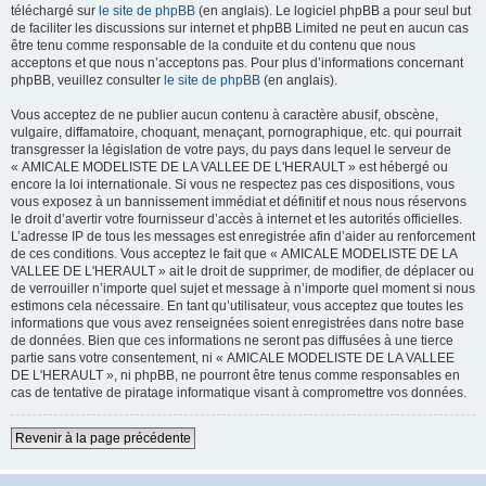
téléchargé sur
le site de phpBB
(en anglais). Le logiciel phpBB a pour seul but
de faciliter les discussions sur internet et phpBB Limited ne peut en aucun cas
être tenu comme responsable de la conduite et du contenu que nous
acceptons et que nous n’acceptons pas. Pour plus d’informations concernant
phpBB, veuillez consulter
le site de phpBB
(en anglais).
Vous acceptez de ne publier aucun contenu à caractère abusif, obscène,
vulgaire, diffamatoire, choquant, menaçant, pornographique, etc. qui pourrait
transgresser la législation de votre pays, du pays dans lequel le serveur de
« AMICALE MODELISTE DE LA VALLEE DE L'HERAULT » est hébergé ou
encore la loi internationale. Si vous ne respectez pas ces dispositions, vous
vous exposez à un bannissement immédiat et définitif et nous nous réservons
le droit d’avertir votre fournisseur d’accès à internet et les autorités officielles.
L’adresse IP de tous les messages est enregistrée afin d’aider au renforcement
de ces conditions. Vous acceptez le fait que « AMICALE MODELISTE DE LA
VALLEE DE L'HERAULT » ait le droit de supprimer, de modifier, de déplacer ou
de verrouiller n’importe quel sujet et message à n’importe quel moment si nous
estimons cela nécessaire. En tant qu’utilisateur, vous acceptez que toutes les
informations que vous avez renseignées soient enregistrées dans notre base
de données. Bien que ces informations ne seront pas diffusées à une tierce
partie sans votre consentement, ni « AMICALE MODELISTE DE LA VALLEE
DE L'HERAULT », ni phpBB, ne pourront être tenus comme responsables en
cas de tentative de piratage informatique visant à compromettre vos données.
Revenir à la page précédente