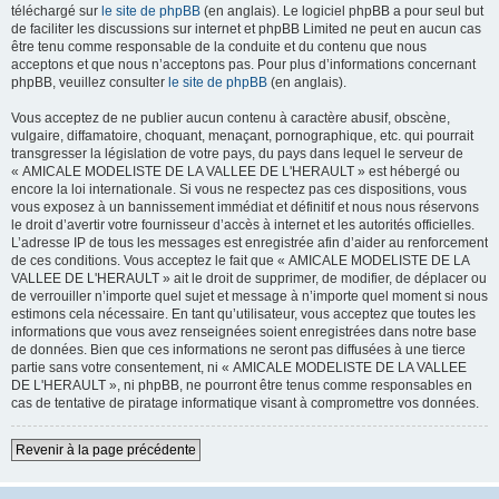
téléchargé sur
le site de phpBB
(en anglais). Le logiciel phpBB a pour seul but
de faciliter les discussions sur internet et phpBB Limited ne peut en aucun cas
être tenu comme responsable de la conduite et du contenu que nous
acceptons et que nous n’acceptons pas. Pour plus d’informations concernant
phpBB, veuillez consulter
le site de phpBB
(en anglais).
Vous acceptez de ne publier aucun contenu à caractère abusif, obscène,
vulgaire, diffamatoire, choquant, menaçant, pornographique, etc. qui pourrait
transgresser la législation de votre pays, du pays dans lequel le serveur de
« AMICALE MODELISTE DE LA VALLEE DE L'HERAULT » est hébergé ou
encore la loi internationale. Si vous ne respectez pas ces dispositions, vous
vous exposez à un bannissement immédiat et définitif et nous nous réservons
le droit d’avertir votre fournisseur d’accès à internet et les autorités officielles.
L’adresse IP de tous les messages est enregistrée afin d’aider au renforcement
de ces conditions. Vous acceptez le fait que « AMICALE MODELISTE DE LA
VALLEE DE L'HERAULT » ait le droit de supprimer, de modifier, de déplacer ou
de verrouiller n’importe quel sujet et message à n’importe quel moment si nous
estimons cela nécessaire. En tant qu’utilisateur, vous acceptez que toutes les
informations que vous avez renseignées soient enregistrées dans notre base
de données. Bien que ces informations ne seront pas diffusées à une tierce
partie sans votre consentement, ni « AMICALE MODELISTE DE LA VALLEE
DE L'HERAULT », ni phpBB, ne pourront être tenus comme responsables en
cas de tentative de piratage informatique visant à compromettre vos données.
Revenir à la page précédente