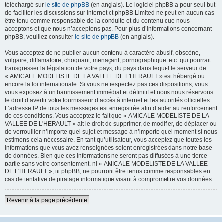
téléchargé sur
le site de phpBB
(en anglais). Le logiciel phpBB a pour seul but
de faciliter les discussions sur internet et phpBB Limited ne peut en aucun cas
être tenu comme responsable de la conduite et du contenu que nous
acceptons et que nous n’acceptons pas. Pour plus d’informations concernant
phpBB, veuillez consulter
le site de phpBB
(en anglais).
Vous acceptez de ne publier aucun contenu à caractère abusif, obscène,
vulgaire, diffamatoire, choquant, menaçant, pornographique, etc. qui pourrait
transgresser la législation de votre pays, du pays dans lequel le serveur de
« AMICALE MODELISTE DE LA VALLEE DE L'HERAULT » est hébergé ou
encore la loi internationale. Si vous ne respectez pas ces dispositions, vous
vous exposez à un bannissement immédiat et définitif et nous nous réservons
le droit d’avertir votre fournisseur d’accès à internet et les autorités officielles.
L’adresse IP de tous les messages est enregistrée afin d’aider au renforcement
de ces conditions. Vous acceptez le fait que « AMICALE MODELISTE DE LA
VALLEE DE L'HERAULT » ait le droit de supprimer, de modifier, de déplacer ou
de verrouiller n’importe quel sujet et message à n’importe quel moment si nous
estimons cela nécessaire. En tant qu’utilisateur, vous acceptez que toutes les
informations que vous avez renseignées soient enregistrées dans notre base
de données. Bien que ces informations ne seront pas diffusées à une tierce
partie sans votre consentement, ni « AMICALE MODELISTE DE LA VALLEE
DE L'HERAULT », ni phpBB, ne pourront être tenus comme responsables en
cas de tentative de piratage informatique visant à compromettre vos données.
Revenir à la page précédente