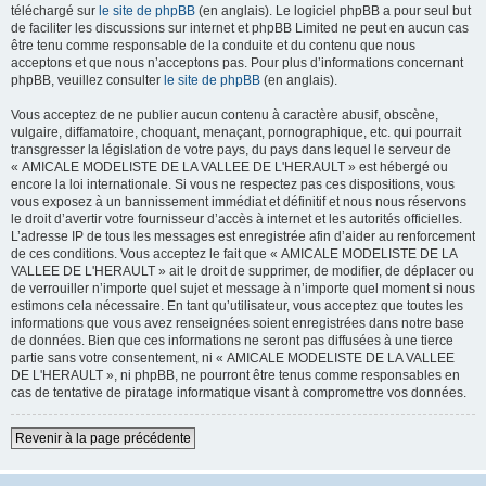
téléchargé sur
le site de phpBB
(en anglais). Le logiciel phpBB a pour seul but
de faciliter les discussions sur internet et phpBB Limited ne peut en aucun cas
être tenu comme responsable de la conduite et du contenu que nous
acceptons et que nous n’acceptons pas. Pour plus d’informations concernant
phpBB, veuillez consulter
le site de phpBB
(en anglais).
Vous acceptez de ne publier aucun contenu à caractère abusif, obscène,
vulgaire, diffamatoire, choquant, menaçant, pornographique, etc. qui pourrait
transgresser la législation de votre pays, du pays dans lequel le serveur de
« AMICALE MODELISTE DE LA VALLEE DE L'HERAULT » est hébergé ou
encore la loi internationale. Si vous ne respectez pas ces dispositions, vous
vous exposez à un bannissement immédiat et définitif et nous nous réservons
le droit d’avertir votre fournisseur d’accès à internet et les autorités officielles.
L’adresse IP de tous les messages est enregistrée afin d’aider au renforcement
de ces conditions. Vous acceptez le fait que « AMICALE MODELISTE DE LA
VALLEE DE L'HERAULT » ait le droit de supprimer, de modifier, de déplacer ou
de verrouiller n’importe quel sujet et message à n’importe quel moment si nous
estimons cela nécessaire. En tant qu’utilisateur, vous acceptez que toutes les
informations que vous avez renseignées soient enregistrées dans notre base
de données. Bien que ces informations ne seront pas diffusées à une tierce
partie sans votre consentement, ni « AMICALE MODELISTE DE LA VALLEE
DE L'HERAULT », ni phpBB, ne pourront être tenus comme responsables en
cas de tentative de piratage informatique visant à compromettre vos données.
Revenir à la page précédente