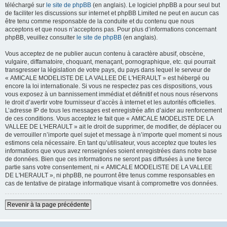
téléchargé sur
le site de phpBB
(en anglais). Le logiciel phpBB a pour seul but
de faciliter les discussions sur internet et phpBB Limited ne peut en aucun cas
être tenu comme responsable de la conduite et du contenu que nous
acceptons et que nous n’acceptons pas. Pour plus d’informations concernant
phpBB, veuillez consulter
le site de phpBB
(en anglais).
Vous acceptez de ne publier aucun contenu à caractère abusif, obscène,
vulgaire, diffamatoire, choquant, menaçant, pornographique, etc. qui pourrait
transgresser la législation de votre pays, du pays dans lequel le serveur de
« AMICALE MODELISTE DE LA VALLEE DE L'HERAULT » est hébergé ou
encore la loi internationale. Si vous ne respectez pas ces dispositions, vous
vous exposez à un bannissement immédiat et définitif et nous nous réservons
le droit d’avertir votre fournisseur d’accès à internet et les autorités officielles.
L’adresse IP de tous les messages est enregistrée afin d’aider au renforcement
de ces conditions. Vous acceptez le fait que « AMICALE MODELISTE DE LA
VALLEE DE L'HERAULT » ait le droit de supprimer, de modifier, de déplacer ou
de verrouiller n’importe quel sujet et message à n’importe quel moment si nous
estimons cela nécessaire. En tant qu’utilisateur, vous acceptez que toutes les
informations que vous avez renseignées soient enregistrées dans notre base
de données. Bien que ces informations ne seront pas diffusées à une tierce
partie sans votre consentement, ni « AMICALE MODELISTE DE LA VALLEE
DE L'HERAULT », ni phpBB, ne pourront être tenus comme responsables en
cas de tentative de piratage informatique visant à compromettre vos données.
Revenir à la page précédente