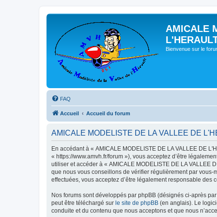
AMICALE 
L'HERAUL
Bienvenue sur le for
FAQ
Accueil
Accueil du forum
AMICALE MODELISTE DE LA VALLEE DE L'HERAU
En accédant à « AMICALE MODELISTE DE LA VALLEE DE L'HER
« https://www.amvh.fr/forum »), vous acceptez d’être légalemen
utiliser et accéder à « AMICALE MODELISTE DE LA VALLEE DE L
que nous vous conseillons de vérifier régulièrement par vou
effectuées, vous acceptez d’être légalement responsable des co
Nos forums sont développés par phpBB (désignés ci-après par «
peut être téléchargé sur
le site de phpBB
(en anglais). Le logic
conduite et du contenu que nous acceptons et que nous n’acce