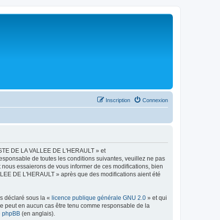
Inscription
Connexion
LISTE DE LA VALLEE DE L'HERAULT » et
esponsable de toutes les conditions suivantes, veuillez ne pas
ous essaierons de vous informer de ces modifications, bien
ALLEE DE L'HERAULT » après que des modifications aient été
ns déclaré sous la «
licence publique générale GNU 2.0
» et qui
ed ne peut en aucun cas être tenu comme responsable de la
de phpBB
(en anglais).