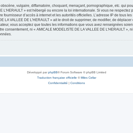
obscène, vulgaire, diffamatoire, choquant, menaçant, pornographique, etc. qui pourr
HERAULT » est hébergé ou encore la loi internationale. Si vous ne respectez p
otre fournisseur d’accès à internet et les autorités officielles. L’adresse IP de tous
 LA VALLEE DE L'HERAULT » ait le droit de supprimer, de modifier, de déplacer ou
isateur, vous acceptez que toutes les informations que vous avez renseignées soie
ans votre consentement, ni « AMICALE MODELISTE DE LA VALLEE DE L'HERAULT », ni
données.
Développé par
phpBB
® Forum Software © phpBB Limited
Traduction française officielle
©
Miles Cellar
Confidentialité
|
Conditions