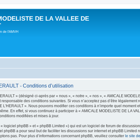
MODELISTE DE LA VALLEE DE
T
um de l'AMVH
LT - Conditions d’utilisation
AULT » (désigné ci-après par « nous », « notre », « nos », « AMICALE MODE
t responsable des conditions suivantes. Si vous n’acceptez pas d’être légalement r
'HERAULT ». Nous pouvons modifier ces conditions à n’importe quel moment et n
s-même. En effet, si vous continuez à participer à « AMICALE MODELISTE DE LA V
nditions modifiées et mises à jour.
 logiciel phpBB » et « phpBB Limited ») qui est un logiciel de forum de discussio
iel phpBB a pour seul but de faciliter les discussions sur internet et phpBB Limit
ptons pas. Pour plus d’informations concernant phpBB, veuillez consulter
le site 