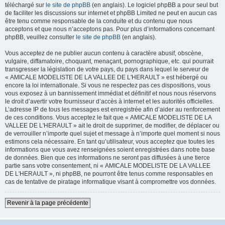
téléchargé sur
le site de phpBB
(en anglais). Le logiciel phpBB a pour seul but
de faciliter les discussions sur internet et phpBB Limited ne peut en aucun cas
être tenu comme responsable de la conduite et du contenu que nous
acceptons et que nous n’acceptons pas. Pour plus d’informations concernant
phpBB, veuillez consulter
le site de phpBB
(en anglais).
Vous acceptez de ne publier aucun contenu à caractère abusif, obscène,
vulgaire, diffamatoire, choquant, menaçant, pornographique, etc. qui pourrait
transgresser la législation de votre pays, du pays dans lequel le serveur de
« AMICALE MODELISTE DE LA VALLEE DE L'HERAULT » est hébergé ou
encore la loi internationale. Si vous ne respectez pas ces dispositions, vous
vous exposez à un bannissement immédiat et définitif et nous nous réservons
le droit d’avertir votre fournisseur d’accès à internet et les autorités officielles.
L’adresse IP de tous les messages est enregistrée afin d’aider au renforcement
de ces conditions. Vous acceptez le fait que « AMICALE MODELISTE DE LA
VALLEE DE L'HERAULT » ait le droit de supprimer, de modifier, de déplacer ou
de verrouiller n’importe quel sujet et message à n’importe quel moment si nous
estimons cela nécessaire. En tant qu’utilisateur, vous acceptez que toutes les
informations que vous avez renseignées soient enregistrées dans notre base
de données. Bien que ces informations ne seront pas diffusées à une tierce
partie sans votre consentement, ni « AMICALE MODELISTE DE LA VALLEE
DE L'HERAULT », ni phpBB, ne pourront être tenus comme responsables en
cas de tentative de piratage informatique visant à compromettre vos données.
Revenir à la page précédente