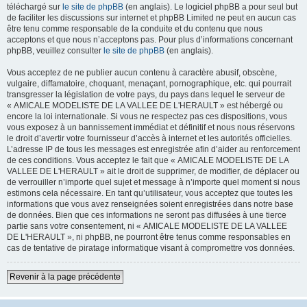
téléchargé sur
le site de phpBB
(en anglais). Le logiciel phpBB a pour seul but
de faciliter les discussions sur internet et phpBB Limited ne peut en aucun cas
être tenu comme responsable de la conduite et du contenu que nous
acceptons et que nous n’acceptons pas. Pour plus d’informations concernant
phpBB, veuillez consulter
le site de phpBB
(en anglais).
Vous acceptez de ne publier aucun contenu à caractère abusif, obscène,
vulgaire, diffamatoire, choquant, menaçant, pornographique, etc. qui pourrait
transgresser la législation de votre pays, du pays dans lequel le serveur de
« AMICALE MODELISTE DE LA VALLEE DE L'HERAULT » est hébergé ou
encore la loi internationale. Si vous ne respectez pas ces dispositions, vous
vous exposez à un bannissement immédiat et définitif et nous nous réservons
le droit d’avertir votre fournisseur d’accès à internet et les autorités officielles.
L’adresse IP de tous les messages est enregistrée afin d’aider au renforcement
de ces conditions. Vous acceptez le fait que « AMICALE MODELISTE DE LA
VALLEE DE L'HERAULT » ait le droit de supprimer, de modifier, de déplacer ou
de verrouiller n’importe quel sujet et message à n’importe quel moment si nous
estimons cela nécessaire. En tant qu’utilisateur, vous acceptez que toutes les
informations que vous avez renseignées soient enregistrées dans notre base
de données. Bien que ces informations ne seront pas diffusées à une tierce
partie sans votre consentement, ni « AMICALE MODELISTE DE LA VALLEE
DE L'HERAULT », ni phpBB, ne pourront être tenus comme responsables en
cas de tentative de piratage informatique visant à compromettre vos données.
Revenir à la page précédente