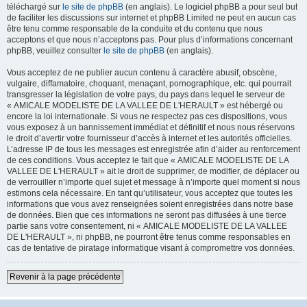
téléchargé sur
le site de phpBB
(en anglais). Le logiciel phpBB a pour seul but
de faciliter les discussions sur internet et phpBB Limited ne peut en aucun cas
être tenu comme responsable de la conduite et du contenu que nous
acceptons et que nous n’acceptons pas. Pour plus d’informations concernant
phpBB, veuillez consulter
le site de phpBB
(en anglais).
Vous acceptez de ne publier aucun contenu à caractère abusif, obscène,
vulgaire, diffamatoire, choquant, menaçant, pornographique, etc. qui pourrait
transgresser la législation de votre pays, du pays dans lequel le serveur de
« AMICALE MODELISTE DE LA VALLEE DE L'HERAULT » est hébergé ou
encore la loi internationale. Si vous ne respectez pas ces dispositions, vous
vous exposez à un bannissement immédiat et définitif et nous nous réservons
le droit d’avertir votre fournisseur d’accès à internet et les autorités officielles.
L’adresse IP de tous les messages est enregistrée afin d’aider au renforcement
de ces conditions. Vous acceptez le fait que « AMICALE MODELISTE DE LA
VALLEE DE L'HERAULT » ait le droit de supprimer, de modifier, de déplacer ou
de verrouiller n’importe quel sujet et message à n’importe quel moment si nous
estimons cela nécessaire. En tant qu’utilisateur, vous acceptez que toutes les
informations que vous avez renseignées soient enregistrées dans notre base
de données. Bien que ces informations ne seront pas diffusées à une tierce
partie sans votre consentement, ni « AMICALE MODELISTE DE LA VALLEE
DE L'HERAULT », ni phpBB, ne pourront être tenus comme responsables en
cas de tentative de piratage informatique visant à compromettre vos données.
Revenir à la page précédente