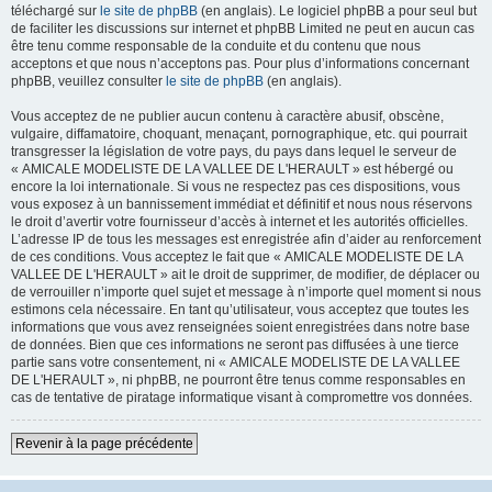
téléchargé sur
le site de phpBB
(en anglais). Le logiciel phpBB a pour seul but
de faciliter les discussions sur internet et phpBB Limited ne peut en aucun cas
être tenu comme responsable de la conduite et du contenu que nous
acceptons et que nous n’acceptons pas. Pour plus d’informations concernant
phpBB, veuillez consulter
le site de phpBB
(en anglais).
Vous acceptez de ne publier aucun contenu à caractère abusif, obscène,
vulgaire, diffamatoire, choquant, menaçant, pornographique, etc. qui pourrait
transgresser la législation de votre pays, du pays dans lequel le serveur de
« AMICALE MODELISTE DE LA VALLEE DE L'HERAULT » est hébergé ou
encore la loi internationale. Si vous ne respectez pas ces dispositions, vous
vous exposez à un bannissement immédiat et définitif et nous nous réservons
le droit d’avertir votre fournisseur d’accès à internet et les autorités officielles.
L’adresse IP de tous les messages est enregistrée afin d’aider au renforcement
de ces conditions. Vous acceptez le fait que « AMICALE MODELISTE DE LA
VALLEE DE L'HERAULT » ait le droit de supprimer, de modifier, de déplacer ou
de verrouiller n’importe quel sujet et message à n’importe quel moment si nous
estimons cela nécessaire. En tant qu’utilisateur, vous acceptez que toutes les
informations que vous avez renseignées soient enregistrées dans notre base
de données. Bien que ces informations ne seront pas diffusées à une tierce
partie sans votre consentement, ni « AMICALE MODELISTE DE LA VALLEE
DE L'HERAULT », ni phpBB, ne pourront être tenus comme responsables en
cas de tentative de piratage informatique visant à compromettre vos données.
Revenir à la page précédente