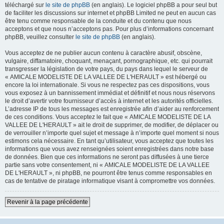
téléchargé sur
le site de phpBB
(en anglais). Le logiciel phpBB a pour seul but
de faciliter les discussions sur internet et phpBB Limited ne peut en aucun cas
être tenu comme responsable de la conduite et du contenu que nous
acceptons et que nous n’acceptons pas. Pour plus d’informations concernant
phpBB, veuillez consulter
le site de phpBB
(en anglais).
Vous acceptez de ne publier aucun contenu à caractère abusif, obscène,
vulgaire, diffamatoire, choquant, menaçant, pornographique, etc. qui pourrait
transgresser la législation de votre pays, du pays dans lequel le serveur de
« AMICALE MODELISTE DE LA VALLEE DE L'HERAULT » est hébergé ou
encore la loi internationale. Si vous ne respectez pas ces dispositions, vous
vous exposez à un bannissement immédiat et définitif et nous nous réservons
le droit d’avertir votre fournisseur d’accès à internet et les autorités officielles.
L’adresse IP de tous les messages est enregistrée afin d’aider au renforcement
de ces conditions. Vous acceptez le fait que « AMICALE MODELISTE DE LA
VALLEE DE L'HERAULT » ait le droit de supprimer, de modifier, de déplacer ou
de verrouiller n’importe quel sujet et message à n’importe quel moment si nous
estimons cela nécessaire. En tant qu’utilisateur, vous acceptez que toutes les
informations que vous avez renseignées soient enregistrées dans notre base
de données. Bien que ces informations ne seront pas diffusées à une tierce
partie sans votre consentement, ni « AMICALE MODELISTE DE LA VALLEE
DE L'HERAULT », ni phpBB, ne pourront être tenus comme responsables en
cas de tentative de piratage informatique visant à compromettre vos données.
Revenir à la page précédente