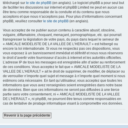
téléchargé sur
le site de phpBB
(en anglais). Le logiciel phpBB a pour seul but
de faciliter les discussions sur internet et phpBB Limited ne peut en aucun cas
être tenu comme responsable de la conduite et du contenu que nous
acceptons et que nous n’acceptons pas. Pour plus d’informations concernant
phpBB, veuillez consulter
le site de phpBB
(en anglais).
Vous acceptez de ne publier aucun contenu à caractère abusif, obscène,
vulgaire, diffamatoire, choquant, menaçant, pornographique, etc. qui pourrait
transgresser la législation de votre pays, du pays dans lequel le serveur de
« AMICALE MODELISTE DE LA VALLEE DE L'HERAULT » est hébergé ou
encore la loi internationale. Si vous ne respectez pas ces dispositions, vous
vous exposez à un bannissement immédiat et définitif et nous nous réservons
le droit d’avertir votre fournisseur d’accès à internet et les autorités officielles.
L’adresse IP de tous les messages est enregistrée afin d’aider au renforcement
de ces conditions. Vous acceptez le fait que « AMICALE MODELISTE DE LA
VALLEE DE L'HERAULT » ait le droit de supprimer, de modifier, de déplacer ou
de verrouiller n’importe quel sujet et message à n’importe quel moment si nous
estimons cela nécessaire. En tant qu’utilisateur, vous acceptez que toutes les
informations que vous avez renseignées soient enregistrées dans notre base
de données. Bien que ces informations ne seront pas diffusées à une tierce
partie sans votre consentement, ni « AMICALE MODELISTE DE LA VALLEE
DE L'HERAULT », ni phpBB, ne pourront être tenus comme responsables en
cas de tentative de piratage informatique visant à compromettre vos données.
Revenir à la page précédente