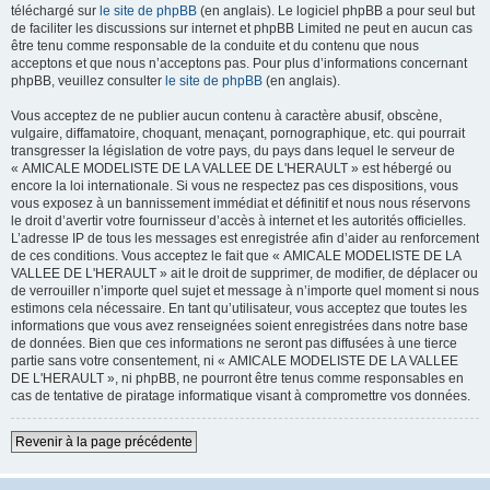
téléchargé sur
le site de phpBB
(en anglais). Le logiciel phpBB a pour seul but
de faciliter les discussions sur internet et phpBB Limited ne peut en aucun cas
être tenu comme responsable de la conduite et du contenu que nous
acceptons et que nous n’acceptons pas. Pour plus d’informations concernant
phpBB, veuillez consulter
le site de phpBB
(en anglais).
Vous acceptez de ne publier aucun contenu à caractère abusif, obscène,
vulgaire, diffamatoire, choquant, menaçant, pornographique, etc. qui pourrait
transgresser la législation de votre pays, du pays dans lequel le serveur de
« AMICALE MODELISTE DE LA VALLEE DE L'HERAULT » est hébergé ou
encore la loi internationale. Si vous ne respectez pas ces dispositions, vous
vous exposez à un bannissement immédiat et définitif et nous nous réservons
le droit d’avertir votre fournisseur d’accès à internet et les autorités officielles.
L’adresse IP de tous les messages est enregistrée afin d’aider au renforcement
de ces conditions. Vous acceptez le fait que « AMICALE MODELISTE DE LA
VALLEE DE L'HERAULT » ait le droit de supprimer, de modifier, de déplacer ou
de verrouiller n’importe quel sujet et message à n’importe quel moment si nous
estimons cela nécessaire. En tant qu’utilisateur, vous acceptez que toutes les
informations que vous avez renseignées soient enregistrées dans notre base
de données. Bien que ces informations ne seront pas diffusées à une tierce
partie sans votre consentement, ni « AMICALE MODELISTE DE LA VALLEE
DE L'HERAULT », ni phpBB, ne pourront être tenus comme responsables en
cas de tentative de piratage informatique visant à compromettre vos données.
Revenir à la page précédente