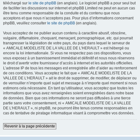
téléchargé sur
le site de phpBB
(en anglais). Le logiciel phpBB a pour seul but
de faciliter les discussions sur internet et phpBB Limited ne peut en aucun cas
être tenu comme responsable de la conduite et du contenu que nous
acceptons et que nous n’acceptons pas. Pour plus d’informations concernant
phpBB, veuillez consulter
le site de phpBB
(en anglais).
Vous acceptez de ne publier aucun contenu à caractère abusif, obscène,
vulgaire, diffamatoire, choquant, menaçant, pornographique, etc. qui pourrait
transgresser la législation de votre pays, du pays dans lequel le serveur de
« AMICALE MODELISTE DE LA VALLEE DE L'HERAULT » est hébergé ou
encore la loi internationale. Si vous ne respectez pas ces dispositions, vous
vous exposez à un bannissement immédiat et définitif et nous nous réservons
le droit d’avertir votre fournisseur d’accès à internet et les autorités officielles.
L’adresse IP de tous les messages est enregistrée afin d’aider au renforcement
de ces conditions. Vous acceptez le fait que « AMICALE MODELISTE DE LA
VALLEE DE L'HERAULT » ait le droit de supprimer, de modifier, de déplacer ou
de verrouiller n’importe quel sujet et message à n’importe quel moment si nous
estimons cela nécessaire. En tant qu’utilisateur, vous acceptez que toutes les
informations que vous avez renseignées soient enregistrées dans notre base
de données. Bien que ces informations ne seront pas diffusées à une tierce
partie sans votre consentement, ni « AMICALE MODELISTE DE LA VALLEE
DE L'HERAULT », ni phpBB, ne pourront être tenus comme responsables en
cas de tentative de piratage informatique visant à compromettre vos données.
Revenir à la page précédente