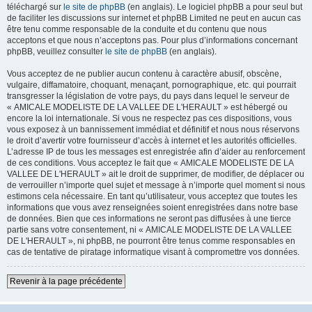
téléchargé sur
le site de phpBB
(en anglais). Le logiciel phpBB a pour seul but
de faciliter les discussions sur internet et phpBB Limited ne peut en aucun cas
être tenu comme responsable de la conduite et du contenu que nous
acceptons et que nous n’acceptons pas. Pour plus d’informations concernant
phpBB, veuillez consulter
le site de phpBB
(en anglais).
Vous acceptez de ne publier aucun contenu à caractère abusif, obscène,
vulgaire, diffamatoire, choquant, menaçant, pornographique, etc. qui pourrait
transgresser la législation de votre pays, du pays dans lequel le serveur de
« AMICALE MODELISTE DE LA VALLEE DE L'HERAULT » est hébergé ou
encore la loi internationale. Si vous ne respectez pas ces dispositions, vous
vous exposez à un bannissement immédiat et définitif et nous nous réservons
le droit d’avertir votre fournisseur d’accès à internet et les autorités officielles.
L’adresse IP de tous les messages est enregistrée afin d’aider au renforcement
de ces conditions. Vous acceptez le fait que « AMICALE MODELISTE DE LA
VALLEE DE L'HERAULT » ait le droit de supprimer, de modifier, de déplacer ou
de verrouiller n’importe quel sujet et message à n’importe quel moment si nous
estimons cela nécessaire. En tant qu’utilisateur, vous acceptez que toutes les
informations que vous avez renseignées soient enregistrées dans notre base
de données. Bien que ces informations ne seront pas diffusées à une tierce
partie sans votre consentement, ni « AMICALE MODELISTE DE LA VALLEE
DE L'HERAULT », ni phpBB, ne pourront être tenus comme responsables en
cas de tentative de piratage informatique visant à compromettre vos données.
Revenir à la page précédente