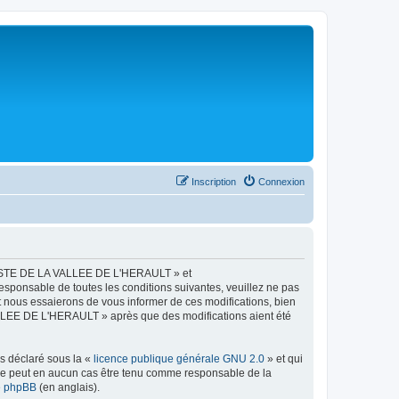
Inscription
Connexion
LISTE DE LA VALLEE DE L'HERAULT » et
esponsable de toutes les conditions suivantes, veuillez ne pas
ous essaierons de vous informer de ces modifications, bien
ALLEE DE L'HERAULT » après que des modifications aient été
ns déclaré sous la «
licence publique générale GNU 2.0
» et qui
ed ne peut en aucun cas être tenu comme responsable de la
de phpBB
(en anglais).