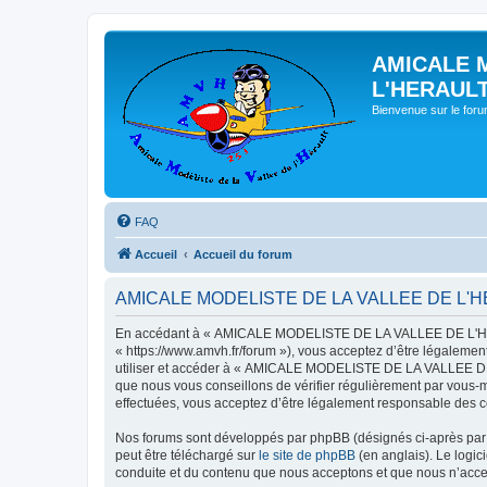
AMICALE 
L'HERAUL
Bienvenue sur le for
FAQ
Accueil
Accueil du forum
AMICALE MODELISTE DE LA VALLEE DE L'HERAU
En accédant à « AMICALE MODELISTE DE LA VALLEE DE L'HER
« https://www.amvh.fr/forum »), vous acceptez d’être légalemen
utiliser et accéder à « AMICALE MODELISTE DE LA VALLEE DE L
que nous vous conseillons de vérifier régulièrement par vou
effectuées, vous acceptez d’être légalement responsable des co
Nos forums sont développés par phpBB (désignés ci-après par «
peut être téléchargé sur
le site de phpBB
(en anglais). Le logic
conduite et du contenu que nous acceptons et que nous n’acce