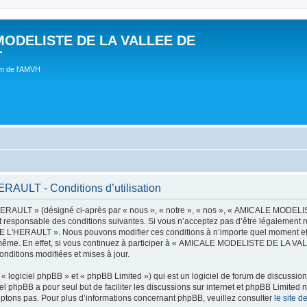
MODELISTE DE LA VALLEE DE
T
um de l'AMVH
LT - Conditions d’utilisation
AULT » (désigné ci-après par « nous », « notre », « nos », « AMICALE MODE
t responsable des conditions suivantes. Si vous n’acceptez pas d’être légalement r
'HERAULT ». Nous pouvons modifier ces conditions à n’importe quel moment et n
s-même. En effet, si vous continuez à participer à « AMICALE MODELISTE DE LA V
nditions modifiées et mises à jour.
 logiciel phpBB » et « phpBB Limited ») qui est un logiciel de forum de discussio
iel phpBB a pour seul but de faciliter les discussions sur internet et phpBB Limit
ptons pas. Pour plus d’informations concernant phpBB, veuillez consulter
le site 