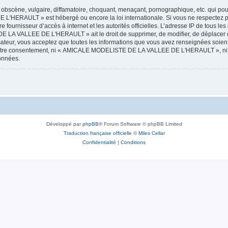
obscène, vulgaire, diffamatoire, choquant, menaçant, pornographique, etc. qui pourr
HERAULT » est hébergé ou encore la loi internationale. Si vous ne respectez p
otre fournisseur d’accès à internet et les autorités officielles. L’adresse IP de tous
 LA VALLEE DE L'HERAULT » ait le droit de supprimer, de modifier, de déplacer ou
isateur, vous acceptez que toutes les informations que vous avez renseignées soie
ans votre consentement, ni « AMICALE MODELISTE DE LA VALLEE DE L'HERAULT », ni
données.
Développé par
phpBB
® Forum Software © phpBB Limited
Traduction française officielle
©
Miles Cellar
Confidentialité
|
Conditions