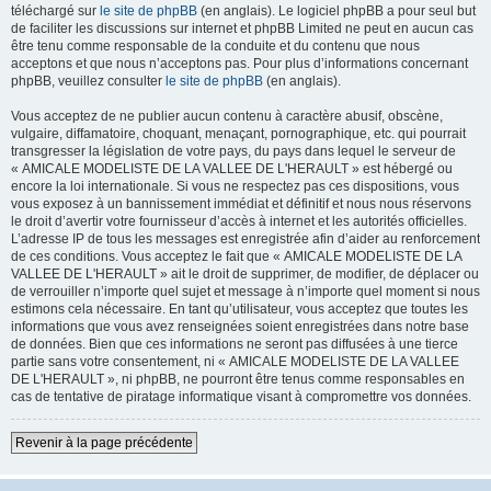
téléchargé sur
le site de phpBB
(en anglais). Le logiciel phpBB a pour seul but
de faciliter les discussions sur internet et phpBB Limited ne peut en aucun cas
être tenu comme responsable de la conduite et du contenu que nous
acceptons et que nous n’acceptons pas. Pour plus d’informations concernant
phpBB, veuillez consulter
le site de phpBB
(en anglais).
Vous acceptez de ne publier aucun contenu à caractère abusif, obscène,
vulgaire, diffamatoire, choquant, menaçant, pornographique, etc. qui pourrait
transgresser la législation de votre pays, du pays dans lequel le serveur de
« AMICALE MODELISTE DE LA VALLEE DE L'HERAULT » est hébergé ou
encore la loi internationale. Si vous ne respectez pas ces dispositions, vous
vous exposez à un bannissement immédiat et définitif et nous nous réservons
le droit d’avertir votre fournisseur d’accès à internet et les autorités officielles.
L’adresse IP de tous les messages est enregistrée afin d’aider au renforcement
de ces conditions. Vous acceptez le fait que « AMICALE MODELISTE DE LA
VALLEE DE L'HERAULT » ait le droit de supprimer, de modifier, de déplacer ou
de verrouiller n’importe quel sujet et message à n’importe quel moment si nous
estimons cela nécessaire. En tant qu’utilisateur, vous acceptez que toutes les
informations que vous avez renseignées soient enregistrées dans notre base
de données. Bien que ces informations ne seront pas diffusées à une tierce
partie sans votre consentement, ni « AMICALE MODELISTE DE LA VALLEE
DE L'HERAULT », ni phpBB, ne pourront être tenus comme responsables en
cas de tentative de piratage informatique visant à compromettre vos données.
Revenir à la page précédente