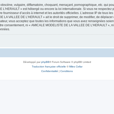
obscène, vulgaire, diffamatoire, choquant, menaçant, pornographique, etc. qui pourr
HERAULT » est hébergé ou encore la loi internationale. Si vous ne respectez p
otre fournisseur d’accès à internet et les autorités officielles. L’adresse IP de tous
 LA VALLEE DE L'HERAULT » ait le droit de supprimer, de modifier, de déplacer ou
isateur, vous acceptez que toutes les informations que vous avez renseignées soie
ans votre consentement, ni « AMICALE MODELISTE DE LA VALLEE DE L'HERAULT », ni
données.
Développé par
phpBB
® Forum Software © phpBB Limited
Traduction française officielle
©
Miles Cellar
Confidentialité
|
Conditions