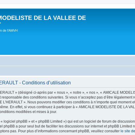
MODELISTE DE LA VALLEE DE
T
um de l'AMVH
LT - Conditions d’utilisation
AULT » (désigné ci-après par « nous », « notre », « nos », « AMICALE MODE
t responsable des conditions suivantes. Si vous n’acceptez pas d’être légalement r
'HERAULT ». Nous pouvons modifier ces conditions à n’importe quel moment et n
s-même. En effet, si vous continuez à participer à « AMICALE MODELISTE DE LA V
nditions modifiées et mises à jour.
 logiciel phpBB » et « phpBB Limited ») qui est un logiciel de forum de discussio
iel phpBB a pour seul but de faciliter les discussions sur internet et phpBB Limit
ptons pas. Pour plus d’informations concernant phpBB, veuillez consulter
le site 