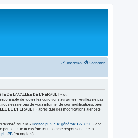
Inscription
Connexion
LISTE DE LA VALLEE DE L'HERAULT » et
esponsable de toutes les conditions suivantes, veuillez ne pas
ous essaierons de vous informer de ces modifications, bien
ALLEE DE L'HERAULT » après que des modifications aient été
ns déclaré sous la «
licence publique générale GNU 2.0
» et qui
ed ne peut en aucun cas être tenu comme responsable de la
de phpBB
(en anglais).