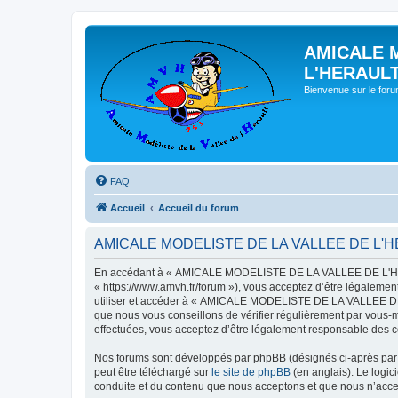
AMICALE 
L'HERAUL
Bienvenue sur le for
FAQ
Accueil
Accueil du forum
AMICALE MODELISTE DE LA VALLEE DE L'HERAU
En accédant à « AMICALE MODELISTE DE LA VALLEE DE L'HER
« https://www.amvh.fr/forum »), vous acceptez d’être légalemen
utiliser et accéder à « AMICALE MODELISTE DE LA VALLEE DE L
que nous vous conseillons de vérifier régulièrement par vou
effectuées, vous acceptez d’être légalement responsable des co
Nos forums sont développés par phpBB (désignés ci-après par «
peut être téléchargé sur
le site de phpBB
(en anglais). Le logic
conduite et du contenu que nous acceptons et que nous n’acce