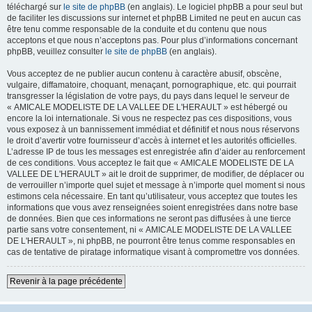
téléchargé sur
le site de phpBB
(en anglais). Le logiciel phpBB a pour seul but
de faciliter les discussions sur internet et phpBB Limited ne peut en aucun cas
être tenu comme responsable de la conduite et du contenu que nous
acceptons et que nous n’acceptons pas. Pour plus d’informations concernant
phpBB, veuillez consulter
le site de phpBB
(en anglais).
Vous acceptez de ne publier aucun contenu à caractère abusif, obscène,
vulgaire, diffamatoire, choquant, menaçant, pornographique, etc. qui pourrait
transgresser la législation de votre pays, du pays dans lequel le serveur de
« AMICALE MODELISTE DE LA VALLEE DE L'HERAULT » est hébergé ou
encore la loi internationale. Si vous ne respectez pas ces dispositions, vous
vous exposez à un bannissement immédiat et définitif et nous nous réservons
le droit d’avertir votre fournisseur d’accès à internet et les autorités officielles.
L’adresse IP de tous les messages est enregistrée afin d’aider au renforcement
de ces conditions. Vous acceptez le fait que « AMICALE MODELISTE DE LA
VALLEE DE L'HERAULT » ait le droit de supprimer, de modifier, de déplacer ou
de verrouiller n’importe quel sujet et message à n’importe quel moment si nous
estimons cela nécessaire. En tant qu’utilisateur, vous acceptez que toutes les
informations que vous avez renseignées soient enregistrées dans notre base
de données. Bien que ces informations ne seront pas diffusées à une tierce
partie sans votre consentement, ni « AMICALE MODELISTE DE LA VALLEE
DE L'HERAULT », ni phpBB, ne pourront être tenus comme responsables en
cas de tentative de piratage informatique visant à compromettre vos données.
Revenir à la page précédente