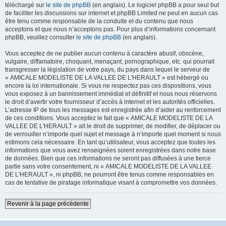
téléchargé sur
le site de phpBB
(en anglais). Le logiciel phpBB a pour seul but
de faciliter les discussions sur internet et phpBB Limited ne peut en aucun cas
être tenu comme responsable de la conduite et du contenu que nous
acceptons et que nous n’acceptons pas. Pour plus d’informations concernant
phpBB, veuillez consulter
le site de phpBB
(en anglais).
Vous acceptez de ne publier aucun contenu à caractère abusif, obscène,
vulgaire, diffamatoire, choquant, menaçant, pornographique, etc. qui pourrait
transgresser la législation de votre pays, du pays dans lequel le serveur de
« AMICALE MODELISTE DE LA VALLEE DE L'HERAULT » est hébergé ou
encore la loi internationale. Si vous ne respectez pas ces dispositions, vous
vous exposez à un bannissement immédiat et définitif et nous nous réservons
le droit d’avertir votre fournisseur d’accès à internet et les autorités officielles.
L’adresse IP de tous les messages est enregistrée afin d’aider au renforcement
de ces conditions. Vous acceptez le fait que « AMICALE MODELISTE DE LA
VALLEE DE L'HERAULT » ait le droit de supprimer, de modifier, de déplacer ou
de verrouiller n’importe quel sujet et message à n’importe quel moment si nous
estimons cela nécessaire. En tant qu’utilisateur, vous acceptez que toutes les
informations que vous avez renseignées soient enregistrées dans notre base
de données. Bien que ces informations ne seront pas diffusées à une tierce
partie sans votre consentement, ni « AMICALE MODELISTE DE LA VALLEE
DE L'HERAULT », ni phpBB, ne pourront être tenus comme responsables en
cas de tentative de piratage informatique visant à compromettre vos données.
Revenir à la page précédente