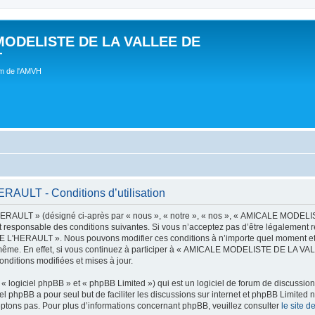
MODELISTE DE LA VALLEE DE
T
um de l'AMVH
LT - Conditions d’utilisation
AULT » (désigné ci-après par « nous », « notre », « nos », « AMICALE MODE
t responsable des conditions suivantes. Si vous n’acceptez pas d’être légalement r
'HERAULT ». Nous pouvons modifier ces conditions à n’importe quel moment et n
s-même. En effet, si vous continuez à participer à « AMICALE MODELISTE DE LA V
nditions modifiées et mises à jour.
 logiciel phpBB » et « phpBB Limited ») qui est un logiciel de forum de discussio
iel phpBB a pour seul but de faciliter les discussions sur internet et phpBB Limit
ptons pas. Pour plus d’informations concernant phpBB, veuillez consulter
le site 