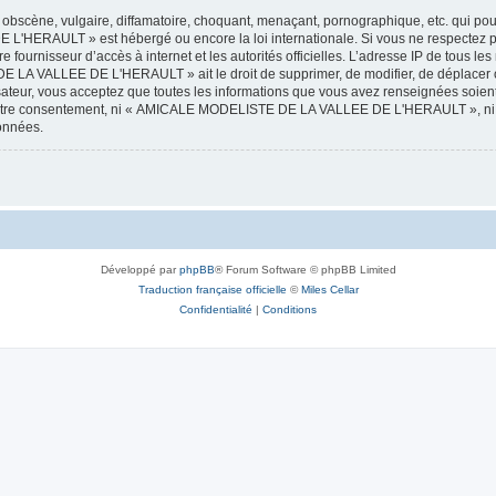
obscène, vulgaire, diffamatoire, choquant, menaçant, pornographique, etc. qui pourr
HERAULT » est hébergé ou encore la loi internationale. Si vous ne respectez p
otre fournisseur d’accès à internet et les autorités officielles. L’adresse IP de tous
 LA VALLEE DE L'HERAULT » ait le droit de supprimer, de modifier, de déplacer ou
isateur, vous acceptez que toutes les informations que vous avez renseignées soie
ans votre consentement, ni « AMICALE MODELISTE DE LA VALLEE DE L'HERAULT », ni
données.
Développé par
phpBB
® Forum Software © phpBB Limited
Traduction française officielle
©
Miles Cellar
Confidentialité
|
Conditions