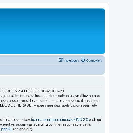
Inscription
Connexion
LISTE DE LA VALLEE DE L'HERAULT » et
esponsable de toutes les conditions suivantes, veuillez ne pas
ous essaierons de vous informer de ces modifications, bien
ALLEE DE L'HERAULT » après que des modifications aient été
ns déclaré sous la «
licence publique générale GNU 2.0
» et qui
ed ne peut en aucun cas être tenu comme responsable de la
de phpBB
(en anglais).