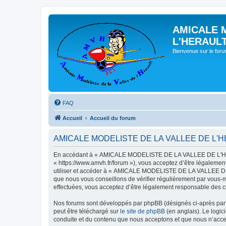
AMICALE 
L'HERAUL
Bienvenue sur le for
FAQ
Accueil
Accueil du forum
AMICALE MODELISTE DE LA VALLEE DE L'HERAU
En accédant à « AMICALE MODELISTE DE LA VALLEE DE L'HER
« https://www.amvh.fr/forum »), vous acceptez d’être légalemen
utiliser et accéder à « AMICALE MODELISTE DE LA VALLEE DE L
que nous vous conseillons de vérifier régulièrement par vou
effectuées, vous acceptez d’être légalement responsable des co
Nos forums sont développés par phpBB (désignés ci-après par «
peut être téléchargé sur
le site de phpBB
(en anglais). Le logic
conduite et du contenu que nous acceptons et que nous n’acce