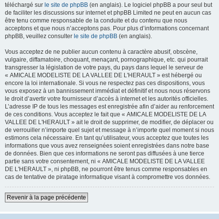
téléchargé sur
le site de phpBB
(en anglais). Le logiciel phpBB a pour seul but
de faciliter les discussions sur internet et phpBB Limited ne peut en aucun cas
être tenu comme responsable de la conduite et du contenu que nous
acceptons et que nous n’acceptons pas. Pour plus d’informations concernant
phpBB, veuillez consulter
le site de phpBB
(en anglais).
Vous acceptez de ne publier aucun contenu à caractère abusif, obscène,
vulgaire, diffamatoire, choquant, menaçant, pornographique, etc. qui pourrait
transgresser la législation de votre pays, du pays dans lequel le serveur de
« AMICALE MODELISTE DE LA VALLEE DE L'HERAULT » est hébergé ou
encore la loi internationale. Si vous ne respectez pas ces dispositions, vous
vous exposez à un bannissement immédiat et définitif et nous nous réservons
le droit d’avertir votre fournisseur d’accès à internet et les autorités officielles.
L’adresse IP de tous les messages est enregistrée afin d’aider au renforcement
de ces conditions. Vous acceptez le fait que « AMICALE MODELISTE DE LA
VALLEE DE L'HERAULT » ait le droit de supprimer, de modifier, de déplacer ou
de verrouiller n’importe quel sujet et message à n’importe quel moment si nous
estimons cela nécessaire. En tant qu’utilisateur, vous acceptez que toutes les
informations que vous avez renseignées soient enregistrées dans notre base
de données. Bien que ces informations ne seront pas diffusées à une tierce
partie sans votre consentement, ni « AMICALE MODELISTE DE LA VALLEE
DE L'HERAULT », ni phpBB, ne pourront être tenus comme responsables en
cas de tentative de piratage informatique visant à compromettre vos données.
Revenir à la page précédente