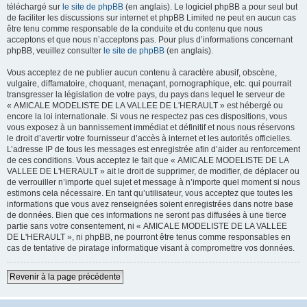
téléchargé sur
le site de phpBB
(en anglais). Le logiciel phpBB a pour seul but
de faciliter les discussions sur internet et phpBB Limited ne peut en aucun cas
être tenu comme responsable de la conduite et du contenu que nous
acceptons et que nous n’acceptons pas. Pour plus d’informations concernant
phpBB, veuillez consulter
le site de phpBB
(en anglais).
Vous acceptez de ne publier aucun contenu à caractère abusif, obscène,
vulgaire, diffamatoire, choquant, menaçant, pornographique, etc. qui pourrait
transgresser la législation de votre pays, du pays dans lequel le serveur de
« AMICALE MODELISTE DE LA VALLEE DE L'HERAULT » est hébergé ou
encore la loi internationale. Si vous ne respectez pas ces dispositions, vous
vous exposez à un bannissement immédiat et définitif et nous nous réservons
le droit d’avertir votre fournisseur d’accès à internet et les autorités officielles.
L’adresse IP de tous les messages est enregistrée afin d’aider au renforcement
de ces conditions. Vous acceptez le fait que « AMICALE MODELISTE DE LA
VALLEE DE L'HERAULT » ait le droit de supprimer, de modifier, de déplacer ou
de verrouiller n’importe quel sujet et message à n’importe quel moment si nous
estimons cela nécessaire. En tant qu’utilisateur, vous acceptez que toutes les
informations que vous avez renseignées soient enregistrées dans notre base
de données. Bien que ces informations ne seront pas diffusées à une tierce
partie sans votre consentement, ni « AMICALE MODELISTE DE LA VALLEE
DE L'HERAULT », ni phpBB, ne pourront être tenus comme responsables en
cas de tentative de piratage informatique visant à compromettre vos données.
Revenir à la page précédente