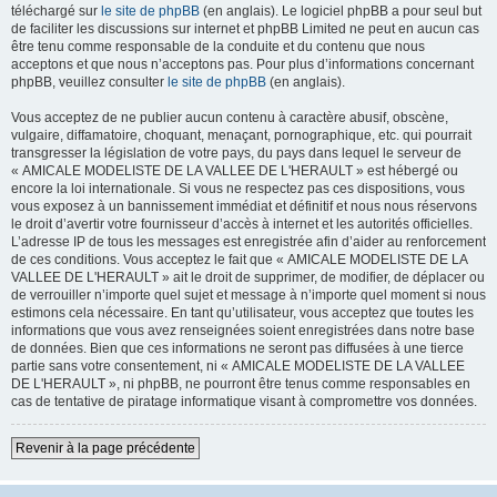
téléchargé sur
le site de phpBB
(en anglais). Le logiciel phpBB a pour seul but
de faciliter les discussions sur internet et phpBB Limited ne peut en aucun cas
être tenu comme responsable de la conduite et du contenu que nous
acceptons et que nous n’acceptons pas. Pour plus d’informations concernant
phpBB, veuillez consulter
le site de phpBB
(en anglais).
Vous acceptez de ne publier aucun contenu à caractère abusif, obscène,
vulgaire, diffamatoire, choquant, menaçant, pornographique, etc. qui pourrait
transgresser la législation de votre pays, du pays dans lequel le serveur de
« AMICALE MODELISTE DE LA VALLEE DE L'HERAULT » est hébergé ou
encore la loi internationale. Si vous ne respectez pas ces dispositions, vous
vous exposez à un bannissement immédiat et définitif et nous nous réservons
le droit d’avertir votre fournisseur d’accès à internet et les autorités officielles.
L’adresse IP de tous les messages est enregistrée afin d’aider au renforcement
de ces conditions. Vous acceptez le fait que « AMICALE MODELISTE DE LA
VALLEE DE L'HERAULT » ait le droit de supprimer, de modifier, de déplacer ou
de verrouiller n’importe quel sujet et message à n’importe quel moment si nous
estimons cela nécessaire. En tant qu’utilisateur, vous acceptez que toutes les
informations que vous avez renseignées soient enregistrées dans notre base
de données. Bien que ces informations ne seront pas diffusées à une tierce
partie sans votre consentement, ni « AMICALE MODELISTE DE LA VALLEE
DE L'HERAULT », ni phpBB, ne pourront être tenus comme responsables en
cas de tentative de piratage informatique visant à compromettre vos données.
Revenir à la page précédente