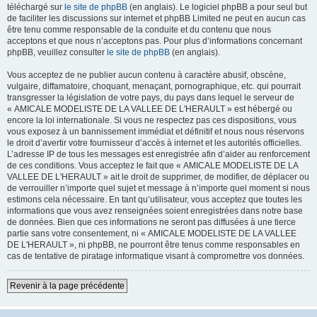
téléchargé sur
le site de phpBB
(en anglais). Le logiciel phpBB a pour seul but
de faciliter les discussions sur internet et phpBB Limited ne peut en aucun cas
être tenu comme responsable de la conduite et du contenu que nous
acceptons et que nous n’acceptons pas. Pour plus d’informations concernant
phpBB, veuillez consulter
le site de phpBB
(en anglais).
Vous acceptez de ne publier aucun contenu à caractère abusif, obscène,
vulgaire, diffamatoire, choquant, menaçant, pornographique, etc. qui pourrait
transgresser la législation de votre pays, du pays dans lequel le serveur de
« AMICALE MODELISTE DE LA VALLEE DE L'HERAULT » est hébergé ou
encore la loi internationale. Si vous ne respectez pas ces dispositions, vous
vous exposez à un bannissement immédiat et définitif et nous nous réservons
le droit d’avertir votre fournisseur d’accès à internet et les autorités officielles.
L’adresse IP de tous les messages est enregistrée afin d’aider au renforcement
de ces conditions. Vous acceptez le fait que « AMICALE MODELISTE DE LA
VALLEE DE L'HERAULT » ait le droit de supprimer, de modifier, de déplacer ou
de verrouiller n’importe quel sujet et message à n’importe quel moment si nous
estimons cela nécessaire. En tant qu’utilisateur, vous acceptez que toutes les
informations que vous avez renseignées soient enregistrées dans notre base
de données. Bien que ces informations ne seront pas diffusées à une tierce
partie sans votre consentement, ni « AMICALE MODELISTE DE LA VALLEE
DE L'HERAULT », ni phpBB, ne pourront être tenus comme responsables en
cas de tentative de piratage informatique visant à compromettre vos données.
Revenir à la page précédente