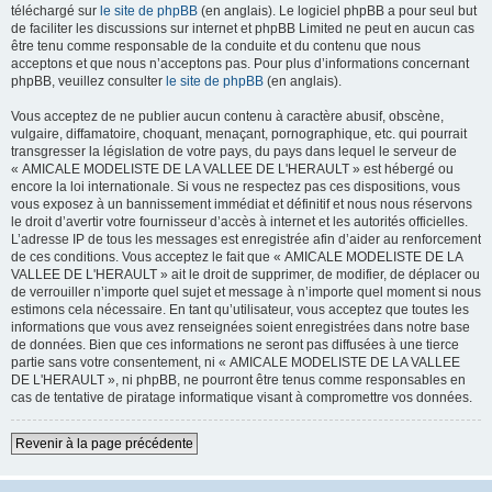
téléchargé sur
le site de phpBB
(en anglais). Le logiciel phpBB a pour seul but
de faciliter les discussions sur internet et phpBB Limited ne peut en aucun cas
être tenu comme responsable de la conduite et du contenu que nous
acceptons et que nous n’acceptons pas. Pour plus d’informations concernant
phpBB, veuillez consulter
le site de phpBB
(en anglais).
Vous acceptez de ne publier aucun contenu à caractère abusif, obscène,
vulgaire, diffamatoire, choquant, menaçant, pornographique, etc. qui pourrait
transgresser la législation de votre pays, du pays dans lequel le serveur de
« AMICALE MODELISTE DE LA VALLEE DE L'HERAULT » est hébergé ou
encore la loi internationale. Si vous ne respectez pas ces dispositions, vous
vous exposez à un bannissement immédiat et définitif et nous nous réservons
le droit d’avertir votre fournisseur d’accès à internet et les autorités officielles.
L’adresse IP de tous les messages est enregistrée afin d’aider au renforcement
de ces conditions. Vous acceptez le fait que « AMICALE MODELISTE DE LA
VALLEE DE L'HERAULT » ait le droit de supprimer, de modifier, de déplacer ou
de verrouiller n’importe quel sujet et message à n’importe quel moment si nous
estimons cela nécessaire. En tant qu’utilisateur, vous acceptez que toutes les
informations que vous avez renseignées soient enregistrées dans notre base
de données. Bien que ces informations ne seront pas diffusées à une tierce
partie sans votre consentement, ni « AMICALE MODELISTE DE LA VALLEE
DE L'HERAULT », ni phpBB, ne pourront être tenus comme responsables en
cas de tentative de piratage informatique visant à compromettre vos données.
Revenir à la page précédente